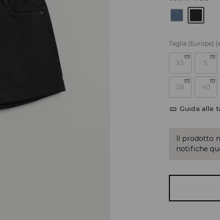
Taglia (Europe)
(
XS
S
38
40
Guida alle t
Il prodotto 
notifiche q