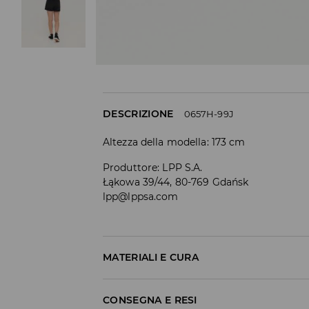
DESCRIZIONE
0657H-99J
Altezza della modella: 173 cm
Produttore
:
LPP S.A.
Łąkowa 39/44, 80-769 Gdańsk
lpp@lppsa.com
MATERIALI E CURA
Materiale I
:
100% COTONE
CONSEGNA E RESI