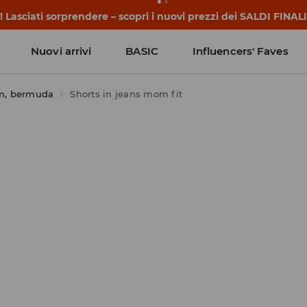
 iniziano prima della prima campanella. Inizia l'anno scolasti
Nuovi arrivi
BASIC
Influencers' Faves
m, bermuda
Shorts in jeans mom fit