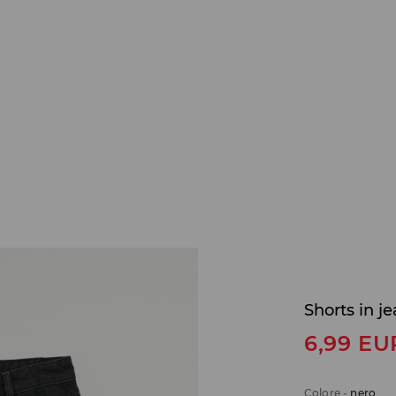
Shorts in j
6,99
EU
Colore
-
nero