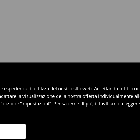
dotti entro 30 giorni attraverso
pplica ai pagamenti differiti).
iore esperienza di utilizzo del nostro sito web. Accettando tutti i 
 adattare la visualizzazione della nostra offerta individualmente al
'opzione “Impostazioni”. Per saperne di più, ti invitiamo a legger