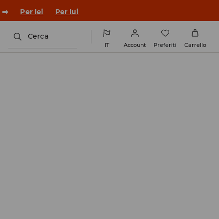
co con un nuovo look!
Per lei
Per lui
Cerca
IT
Account
Preferiti
Carrello