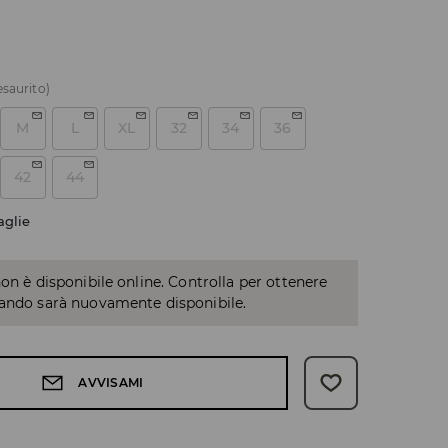
esaurito)
M
L
XL
32
34
36
42
44
aglie
non è disponibile online. Controlla per ottenere
uando sarà nuovamente disponibile.
AVVISAMI