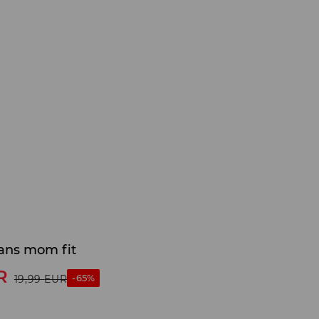
eans mom fit
R
-65%
19,99
EUR