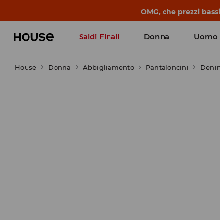
BACK TO SCHOOL
📒
Le storie più belle
Saldi Finali
Donna
Uomo
House
Donna
Abbigliamento
Pantaloncini
Deni