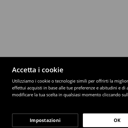
Da 40 EUR –
Gratuita
⟶
Scopri di più
Politica di reso
È possibile restituire gratuitamente i pro
metodi di restituzione selezionati (non si a
Informazioni dettagliate su resi
Accetta i cookie
Utilizziamo i cookie o tecnologie simili per offrirti la migl
effettui acquisti in base alle tue preferenze e abitudini e di
modificare la tua scelta in qualsiasi momento cliccando sull
Impostazioni
OK