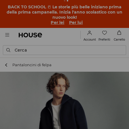
BACK TO SCHOOL
📒
Le storie più belle iniziano prima
della prima campanella. Inizia l'anno scolastico con un
nuovo look!
Per lei
Per lui
Preferiti
Account
Carrello
Cerca
Pantaloncini di felpa