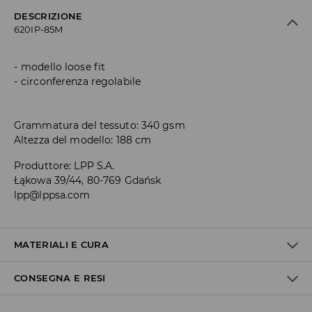
DESCRIZIONE
620IP-85M
modello loose fit
circonferenza regolabile
Grammatura del tessuto: 340 gsm
Altezza del modello: 188 cm
Produttore
:
LPP S.A.
Łąkowa 39/44, 80-769 Gdańsk
lpp@lppsa.com
MATERIALI E CURA
CONSEGNA E RESI
1° TESSUTO
:
60% COTONE, 40% POLIESTERE
NON CANDEGGIARE