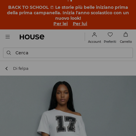
BACK TO SCHOOL
📒
Le storie più belle iniziano prima
della prima campanella. Inizia l'anno scolastico con un
nuovo look!
Per lei
Per lui
Preferiti
Account
Carrello
Cerca
Di felpa