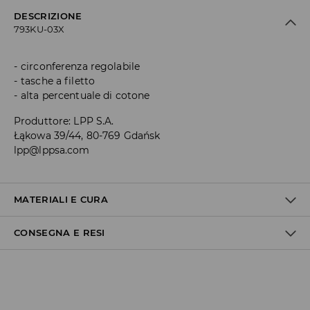
DESCRIZIONE
793KU-03X
circonferenza regolabile
tasche a filetto
alta percentuale di cotone
Produttore
:
LPP S.A.
Łąkowa 39/44, 80-769 Gdańsk
lpp@lppsa.com
MATERIALI E CURA
CONSEGNA E RESI
1° TESSUTO
:
80% COTONE, 20% POLIESTERE
RIMODELLARE E ASCIUGARE LA LINEA
Politica di spedizione
Consegna gratuita da 40 EUR | I resi gratuiti