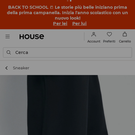
BACK TO SCHOOL
📒
Le storie più belle iniziano prima
della prima campanella. Inizia l'anno scolastico con un
nuovo look!
Per lei
Per lui
Preferiti
Account
Carrello
Cerca
Sneaker