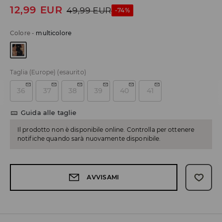
12,99
EUR
49,99
EUR
-74%
Colore
-
multicolore
Taglia (Europe)
(esaurito)
36
37
38
39
40
41
Guida alle taglie
Il prodotto non è disponibile online. Controlla per ottenere
notifiche quando sarà nuovamente disponibile.
AVVISAMI