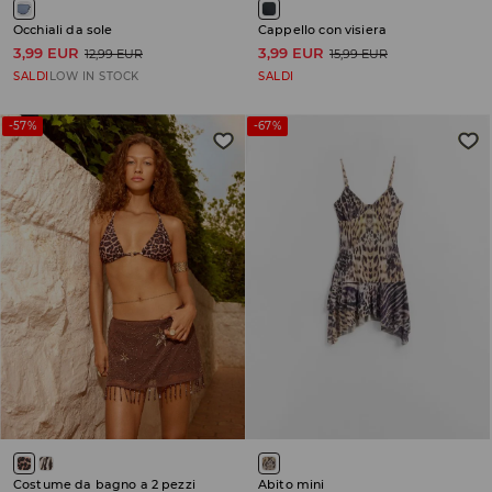
Occhiali da sole
Cappello con visiera
3,99 EUR
3,99 EUR
12,99 EUR
15,99 EUR
SALDI
LOW IN STOCK
SALDI
-57%
-67%
Costume da bagno a 2 pezzi
Abito mini