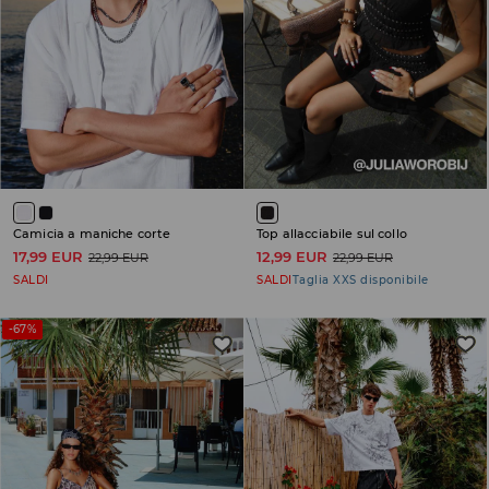
Camicia a maniche corte
Top allacciabile sul collo
17,99 EUR
12,99 EUR
22,99 EUR
22,99 EUR
SALDI
SALDI
Taglia XXS disponibile
-67%