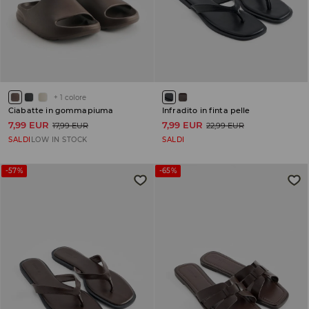
+
1
colore
Ciabatte in gommapiuma
Infradito in finta pelle
7,99 EUR
7,99 EUR
17,99 EUR
22,99 EUR
SALDI
LOW IN STOCK
SALDI
-57%
-65%