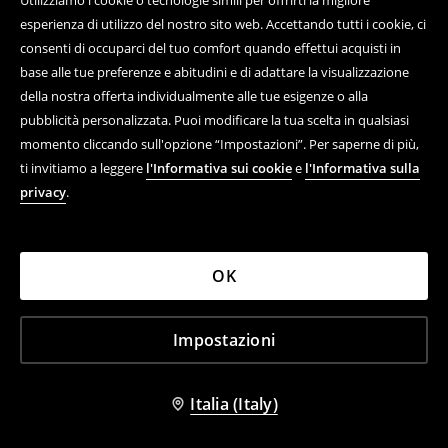
Utilizziamo i cookie o tecnologie simili per offrirti la migliore
esperienza di utilizzo del nostro sito web. Accettando tutti i cookie, ci
consenti di occuparci del tuo comfort quando effettui acquisti in
base alle tue preferenze e abitudini e di adattare la visualizzazione
della nostra offerta individualmente alle tue esigenze o alla
pubblicità personalizzata. Puoi modificare la tua scelta in qualsiasi
momento cliccando sull'opzione “Impostazioni”. Per saperne di più,
ti invitiamo a leggere
l'Informativa sui cookie
e
l'Informativa sulla
privacy
.
+
2
colori
+
2
colori
OK
Shorts in jeans
Shorts in jeans
35,99 EUR
35,99 EUR
Impostazioni
-50%
Italia (Italy)