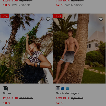
12,99 EUR
5,99 EUR
35,99 EUR
15,99 EUR
SALDI
LOW IN STOCK
SALDI
LOW IN STOCK
-57%
-44%
Borsa
Shorts da bagno
12,99 EUR
9,99 EUR
29,99 EUR
17,99 EUR
SALDI
SALDI