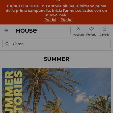
OMG, che prezzi bassi! Lasciati sorprendere – scopri i
nuovi prezzi dei SALDI FINALI ➡️
Per lei
Per lui
Preferiti
Account
Carrello
Cerca
SUMMER