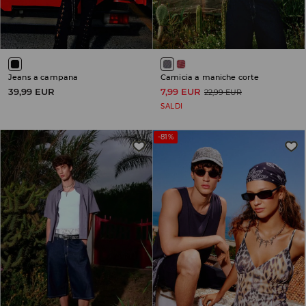
Jeans a campana
Camicia a maniche corte
39,99 EUR
7,99 EUR
22,99 EUR
SALDI
-81%