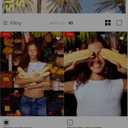
Filtry
ARTICOLI
:
83
-56%
-78%
Gonna pantalone
Maglietta con scritta