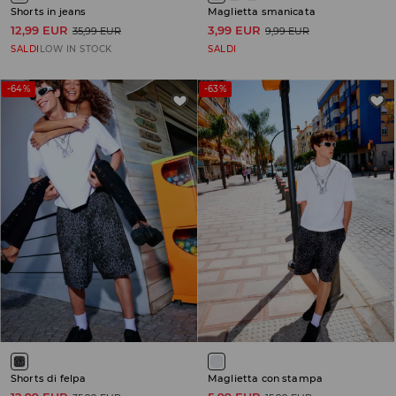
Shorts in jeans
Maglietta smanicata
12,99 EUR
3,99 EUR
35,99 EUR
9,99 EUR
SALDI
LOW IN STOCK
SALDI
-64%
-63%
Shorts di felpa
Maglietta con stampa