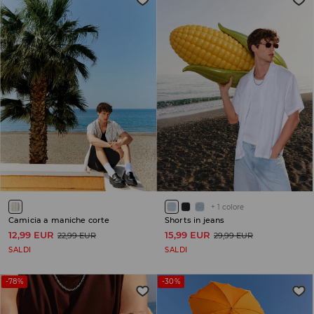
+
1
colore
Camicia a maniche corte
Shorts in jeans
12,99 EUR
15,99 EUR
22,99 EUR
29,99 EUR
SALDI
SALDI
-78%
-30%