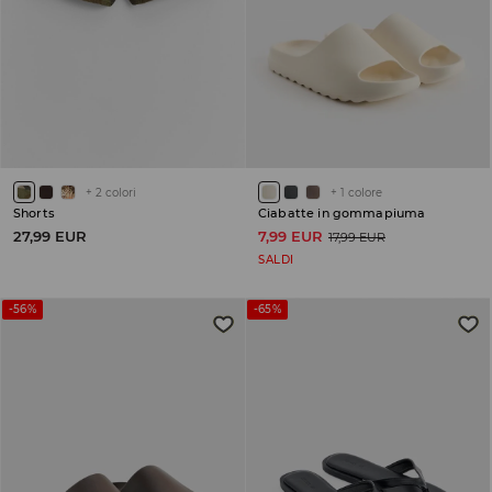
+
2
colori
+
1
colore
Shorts
Ciabatte in gommapiuma
27,99 EUR
7,99 EUR
17,99 EUR
SALDI
-56%
-65%