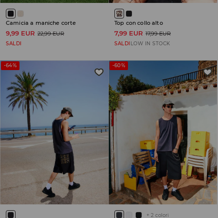
Camicia a maniche corte
Top con collo alto
9,99 EUR
7,99 EUR
22,99 EUR
17,99 EUR
SALDI
SALDI
LOW IN STOCK
-64%
-60%
+
2
colori