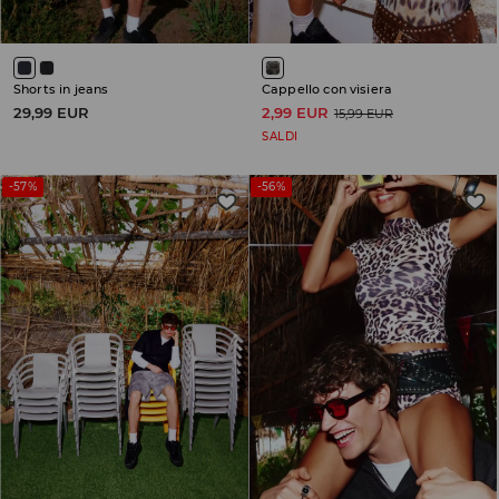
Shorts in jeans
Cappello con visiera
29,99 EUR
2,99 EUR
15,99 EUR
SALDI
-57%
-56%