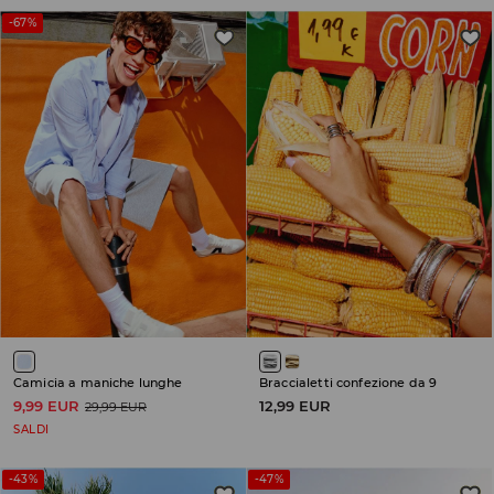
-67%
Camicia a maniche lunghe
Braccialetti confezione da 9
9,99 EUR
12,99 EUR
29,99 EUR
SALDI
-43%
-47%