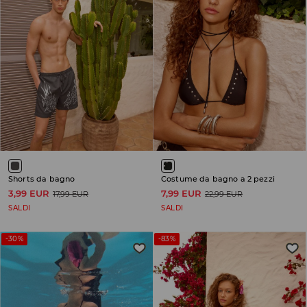
Shorts da bagno
Costume da bagno a 2 pezzi
3,99 EUR
7,99 EUR
17,99 EUR
22,99 EUR
SALDI
SALDI
-30%
-83%