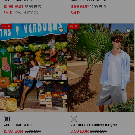
15,99 EUR
3,99 EUR
35,99 EUR
17,99 EUR
SALDI
LOW IN STOCK
SALDI
-56%
-67%
Gonna pantalone
Camicia a maniche lunghe
15,99 EUR
9,99 EUR
35,99 EUR
29,99 EUR