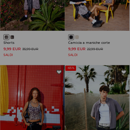
Shorts
Camicia a maniche corte
9,99 EUR
9,99 EUR
35,99 EUR
22,99 EUR
SALDI
SALDI
-65%