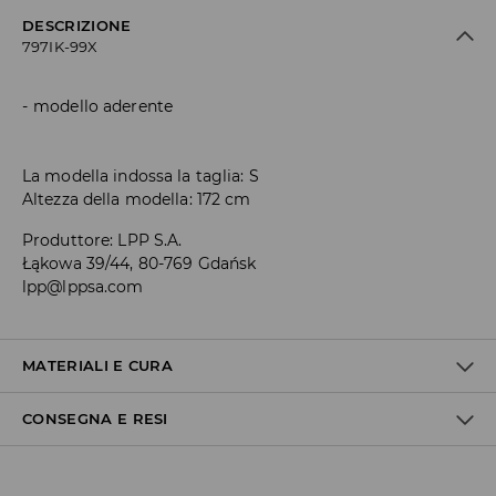
DESCRIZIONE
797IK-99X
modello aderente
La modella indossa la taglia: S
Altezza della modella: 172 cm
Produttore
:
LPP S.A.
Łąkowa 39/44, 80-769 Gdańsk
lpp@lppsa.com
MATERIALI E CURA
CONSEGNA E RESI
1° TESSUTO
:
95% POLIAMMIDE, 5% ELASTAN
RIMODELLARE E ASCIUGARE IN PIANO
Politica di spedizione