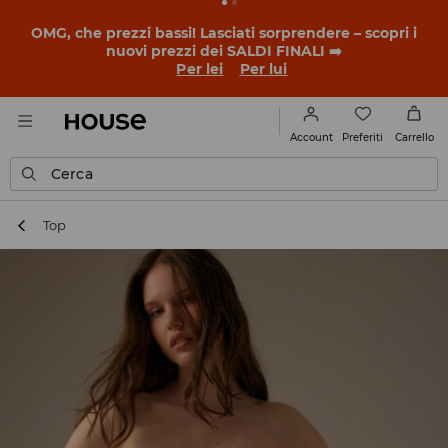
BACK TO SCHOOL
📒
Le storie più belle iniziano prima
della prima campanella. Inizia l'anno scolastico con un
nuovo look!
Per lei
Per lui
Preferiti
Account
Carrello
Cerca
Top