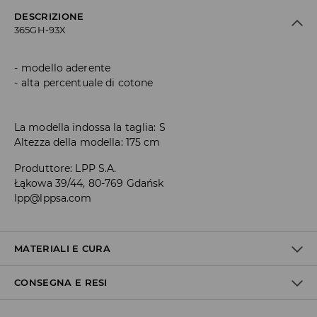
DESCRIZIONE
365GH-93X
modello aderente
alta percentuale di cotone
La modella indossa la taglia: S
Altezza della modella: 175 cm
Produttore
:
LPP S.A.
Łąkowa 39/44, 80-769 Gdańsk
lpp@lppsa.com
MATERIALI E CURA
CONSEGNA E RESI
1° TESSUTO
:
73% VISCOSA, 21% POLIAMMIDE, 3% ELASTAN, 3%
POLIESTERE