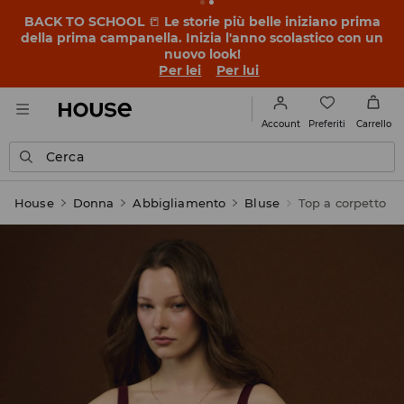
BACK TO SCHOOL
📒
Le storie più belle iniziano prima
della prima campanella. Inizia l'anno scolastico con un
nuovo look!
Per lei
Per lui
Preferiti
Account
Carrello
Cerca
House
Donna
Abbigliamento
Bluse
Top a corpetto