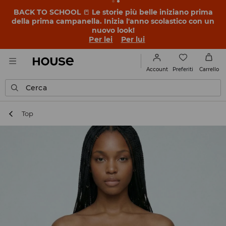
BACK TO SCHOOL
📒
Le storie più belle iniziano prima
della prima campanella. Inizia l'anno scolastico con un
nuovo look!
Per lei
Per lui
Preferiti
Account
Carrello
Cerca
Top