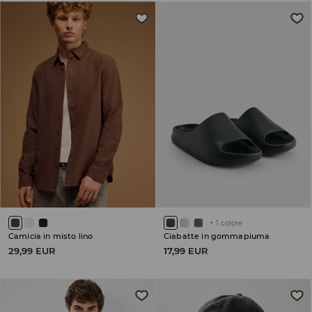
+
1
colore
Camicia in misto lino
Ciabatte in gommapiuma
29,99 EUR
17,99 EUR