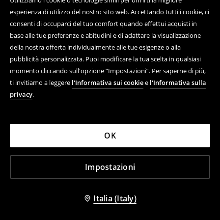
Utilizziamo i cookie o tecnologie simili per offrirti la migliore
esperienza di utilizzo del nostro sito web. Accettando tutti i cookie, ci
consenti di occuparci del tuo comfort quando effettui acquisti in
base alle tue preferenze e abitudini e di adattare la visualizzazione
della nostra offerta individualmente alle tue esigenze o alla
pubblicità personalizzata. Puoi modificare la tua scelta in qualsiasi
momento cliccando sull'opzione “Impostazioni”. Per saperne di più,
ti invitiamo a leggere
l'Informativa sui cookie
e
l'Informativa sulla
privacy
.
+
1
colore
Felpa con cappuccio
35,99 EUR
OK
Impostazioni
Linea telefonica
Italia (Italy)
+39 02 8736 8789