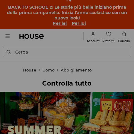
BACK TO SCHOOL
📒
Le storie più belle iniziano prima
della prima campanella. Inizia l'anno scolastico con un
nuovo look!
Per lei
Per lui
Preferiti
Account
Carrello
Cerca
House
Uomo
Abbigliamento
Controlla tutto