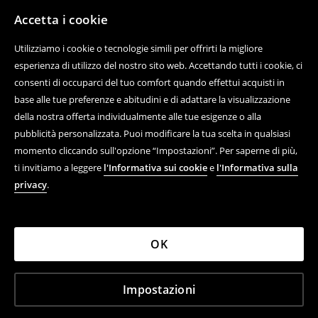
Contatta con noi
Accetta i cookie
Usa il modulo di contatto
Utilizziamo i cookie o tecnologie simili per offrirti la migliore
Scopri di più su House
esperienza di utilizzo del nostro sito web. Accettando tutti i cookie, ci
consenti di occuparci del tuo comfort quando effettui acquisti in
base alle tue preferenze e abitudini e di adattare la visualizzazione
della nostra offerta individualmente alle tue esigenze o alla
Aiuto e contatto
pubblicità personalizzata. Puoi modificare la tua scelta in qualsiasi
momento cliccando sull'opzione “Impostazioni”. Per saperne di più,
Acquisto online di prodotti
ti invitiamo a leggere
l'Informativa sui cookie
e
l'Informativa sulla
Regolamenti
privacy
.
Informativa sulla privacy
Azienda
OK
Impostazioni
LPP ITALY S.R.L. C.F., 12462180964, VIA STILICONE 20,
20154 MILANO (MI)