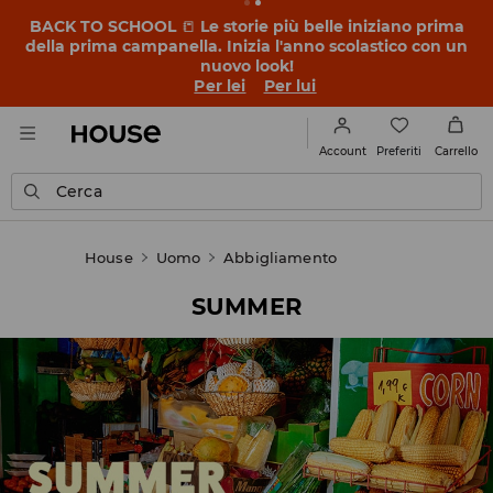
BACK TO SCHOOL
📒
Le storie più belle iniziano prima
della prima campanella. Inizia l'anno scolastico con un
nuovo look!
Per lei
Per lui
Preferiti
Account
Carrello
Cerca
House
Uomo
Abbigliamento
SUMMER