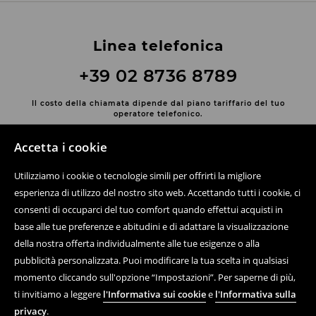
Linea telefonica
+39 02 8736 8789
Il costo della chiamata dipende dal piano tariffario del tuo
operatore telefonico.
Contatta con noi
Accetta i cookie
Usa il modulo di contatto
Utilizziamo i cookie o tecnologie simili per offrirti la migliore
Scopri di più su House
esperienza di utilizzo del nostro sito web. Accettando tutti i cookie, ci
consenti di occuparci del tuo comfort quando effettui acquisti in
base alle tue preferenze e abitudini e di adattare la visualizzazione
della nostra offerta individualmente alle tue esigenze o alla
Aiuto e contatto
pubblicità personalizzata. Puoi modificare la tua scelta in qualsiasi
momento cliccando sull'opzione “Impostazioni”. Per saperne di più,
Acquisto online di prodotti
ti invitiamo a leggere
l'Informativa sui cookie
e
l'Informativa sulla
Regolamenti
privacy
.