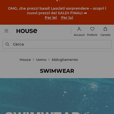
BACK TO SCHOOL
📒
Le storie più belle iniziano prima
della prima campanella. Inizia l'anno scolastico con un
nuovo look!
Per lei
Per lui
Preferiti
Account
Carrello
Cerca
House
Uomo
Abbigliamento
SWIMWEAR