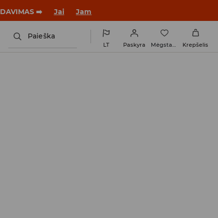
ARDAVIMAS ➡️
Jai
Jam
Paieška
LT
Paskyra
Mėgstamiausi
Krepšelis