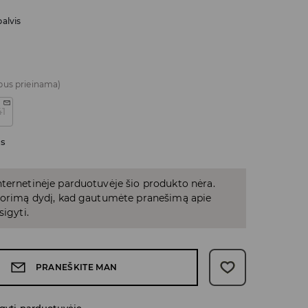
alvis
bus prieinama)
41
as
ternetinėje parduotuvėje šio produkto nėra.
 norimą dydį, kad gautumėte pranešimą apie
sigyti.
PRANEŠKITE MAN
gyti parduotuvėje