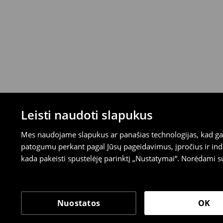
Leisti naudoti slapukus
Mes naudojame slapukus ar panašias technologijas, kad galė
patogumu perkant pagal Jūsų pageidavimus, įpročius ir indi
kada pakeisti spustelėję parinktį „Nustatymai“. Norėdami s
Nuostatos
OK