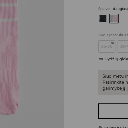
Spalva
-
daugiasp
Dydis
(netrukus 
36-38
39-
Dydžių gid
Šiuo metu in
Pasirinkite
galimybę jį į
Galimybė įsi