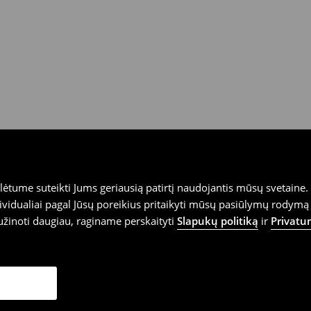
tume suteikti Jums geriausią patirtį naudojantis mūsų svetaine. S
vidualiai pagal Jūsų poreikius pritaikyti mūsų pasiūlymų rodymą 
užinoti daugiau, raginame perskaityti
Slapukų politiką
ir
Privatu