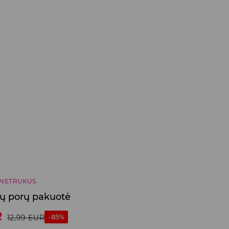
NETRUKUS
nių porų pakuotė
R
-85%
12,99
EUR