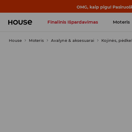
OMG, kaip pigu! Pasiruoš
Finalinis Išpardavimas
Moteris
House
Moteris
Influencers' Faves
Avalynė & aksesuarai
Kojinės, pėdke