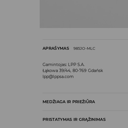
APRAŠYMAS
985JO-MLC
Gamintojas
:
LPP S.A.
Łąkowa 39/44, 80-769 Gdańsk
lpp@lppsa.com
MEDŽIAGA IR PRIEŽIŪRA
PIRMA PREKĖ
:
75% MEDVILNĖ, 22% POLIESTERI
PRISTATYMAS IR GRĄŽINIMAS