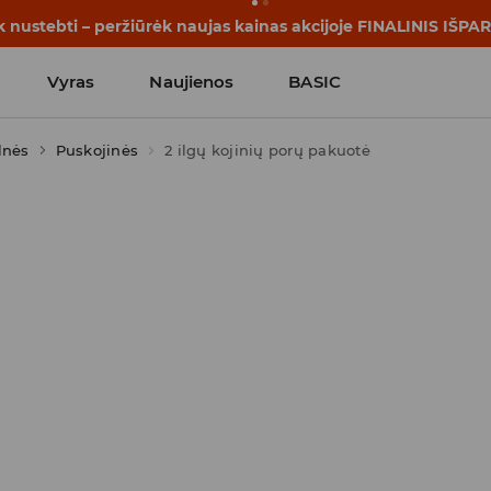
k nustebti – peržiūrėk naujas kainas akcijoje FINALINIS IŠP
Vyras
Naujienos
BASIC
lnės
Puskojinės
2 ilgų kojinių porų pakuotė