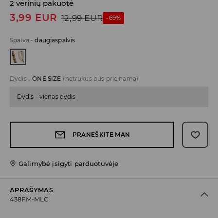
2 vėrinių pakuotė
3,99
EUR
12,99
EUR
-69%
Spalva
-
daugiaspalvis
Dydis
-
ONE SIZE
(netrukus bus prieinama)
Dydis - vienas dydis
PRANEŠKITE MAN
Galimybė įsigyti parduotuvėje
APRAŠYMAS
438FM-MLC