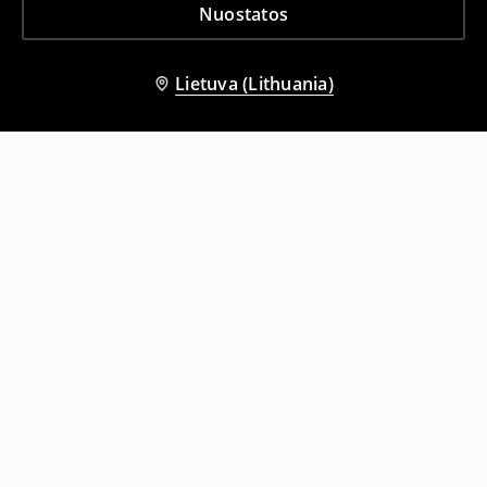
Nuostatos
Lietuva (Lithuania)
Kiti klientai taip pat pasirinko