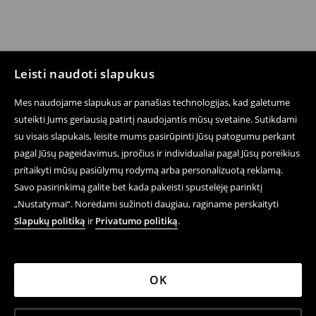
Leisti naudoti slapukus
Mes naudojame slapukus ar panašias technologijas, kad galėtume
suteikti Jums geriausią patirtį naudojantis mūsų svetaine. Sutikdami
su visais slapukais, leisite mums pasirūpinti Jūsų patogumu perkant
pagal Jūsų pageidavimus, įpročius ir individualiai pagal Jūsų poreikius
pritaikyti mūsų pasiūlymų rodymą arba personalizuotą reklamą.
Savo pasirinkimą galite bet kada pakeisti spustelėję parinktį
„Nustatymai“. Norėdami sužinoti daugiau, raginame perskaityti
Slapukų politiką
ir
Privatumo politiką
.
OK