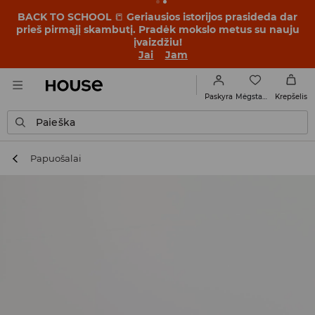
BACK TO SCHOOL
📒
Geriausios istorijos prasideda dar
prieš pirmąjį skambutį. Pradėk mokslo metus su nauju
įvaizdžiu!
Jai
Jam
Mėgstamiausi
Paskyra
Krepšelis
Paieška
Papuošalai