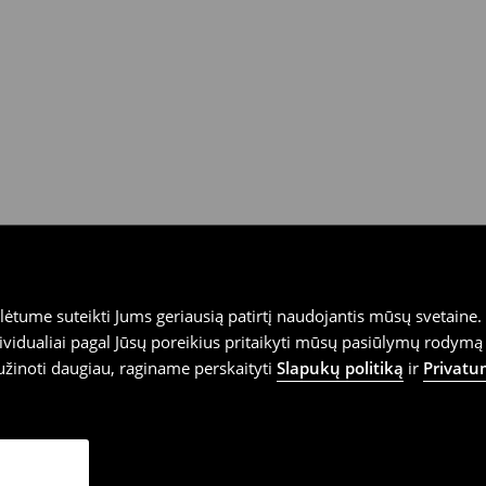
tume suteikti Jums geriausią patirtį naudojantis mūsų svetaine. S
vidualiai pagal Jūsų poreikius pritaikyti mūsų pasiūlymų rodymą 
užinoti daugiau, raginame perskaityti
Slapukų politiką
ir
Privatu