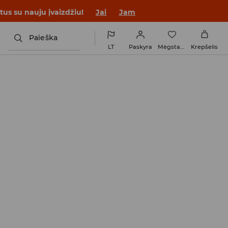
tus su nauju įvaizdžiu!
Jai
Jam
Paieška
LT
Paskyra
Mėgstamiausi
Krepšelis