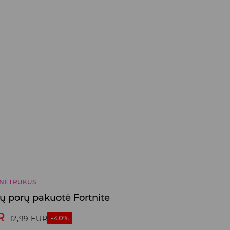
NETRUKUS
nių porų pakuotė Fortnite
R
-40%
12,99
EUR