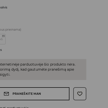
alvis
bus prieinama)
46
as
ternetinėje parduotuvėje šio produkto nėra.
 norimą dydį, kad gautumėte pranešimą apie
sigyti.
PRANEŠKITE MAN
gyti parduotuvėje