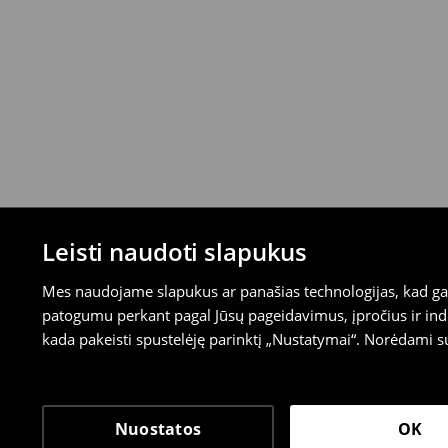
Leisti naudoti slapukus
Mes naudojame slapukus ar panašias technologijas, kad galė
patogumu perkant pagal Jūsų pageidavimus, įpročius ir indi
kada pakeisti spustelėję parinktį „Nustatymai“. Norėdami s
Nuostatos
OK