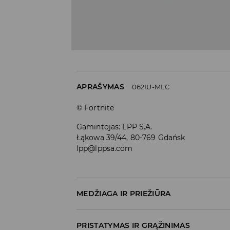
APRAŠYMAS
062IU-MLC
© Fortnite
Gamintojas
:
LPP S.A.
Łąkowa 39/44, 80-769 Gdańsk
lpp@lppsa.com
MEDŽIAGA IR PRIEŽIŪRA
PIRMA PREKĖ
:
70% MEDVILNĖ, 28% POLIESTERI
PRISTATYMAS IR GRĄŽINIMAS