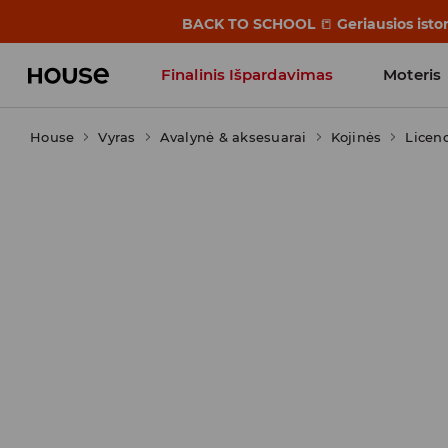
BACK TO SCHOOL
📒
Geriausios isto
Finalinis Išpardavimas
Moteris
House
Vyras
Avalynė & aksesuarai
Influencers' Faves
Kojinės
Licenc