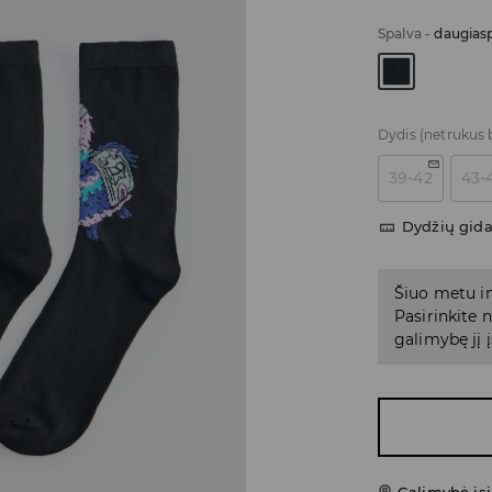
Spalva
-
daugiasp
Dydis
(netrukus 
39-42
43-
Dydžių gid
Šiuo metu in
Pasirinkite
galimybę jį į
Galimybė įsi