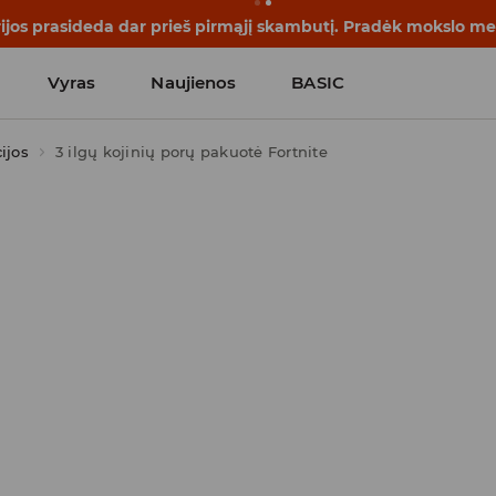
rijos prasideda dar prieš pirmąjį skambutį. Pradėk mokslo me
Vyras
Naujienos
BASIC
ijos
3 ilgų kojinių porų pakuotė Fortnite