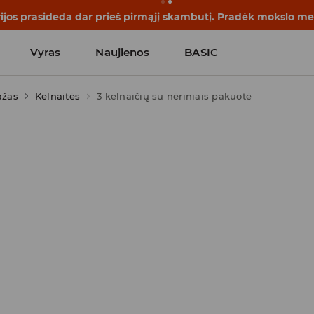
rijos prasideda dar prieš pirmąjį skambutį. Pradėk mokslo me
Vyras
Naujienos
BASIC
ažas
Kelnaitės
3 kelnaičių su nėriniais pakuotė