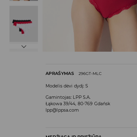
APRAŠYMAS
296GT-MLC
Modelis dėvi dydį: S
Gamintojas
:
LPP S.A.
Łąkowa 39/44, 80-769 Gdańsk
lpp@lppsa.com
MEDŽIAGA IR PRIEŽIŪRA