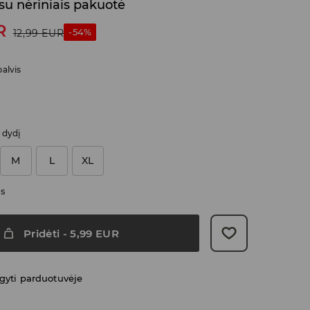
 su nėriniais pakuotė
R
-54%
12,99
EUR
alvis
i dydį
M
L
XL
as
Pridėti
-
5,99
EUR
gyti parduotuvėje