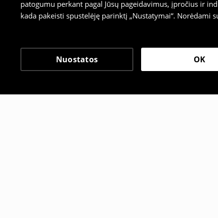
patogumu perkant pagal Jūsų pageidavimus, įpročius ir indi
kada pakeisti spustelėję parinktį „Nustatymai“. Norėdami s
Nuostatos
OK
Kiti klientai taip pat pa