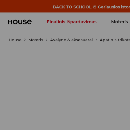
BACK TO SCHOOL
📒
Geriausios isto
Finalinis Išpardavimas
Moteris
House
Moteris
Influencers' Faves
Avalynė & aksesuarai
Apatinis trikot