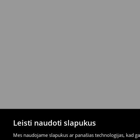
mokėjimus)
⟶
Išsamios grąžinimo taisyklės
Leisti naudoti slapukus
Mes naudojame slapukus ar panašias technologijas, kad galė