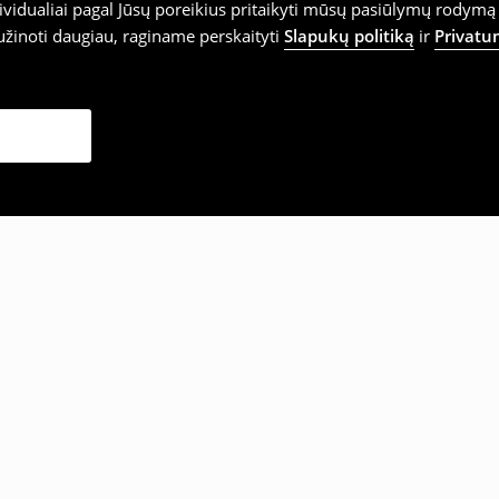
vidualiai pagal Jūsų poreikius pritaikyti mūsų pasiūlymų rodymą 
užinoti daugiau, raginame perskaityti
Slapukų politiką
ir
Privatu
sirinko