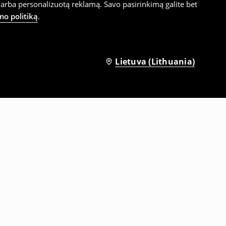
arba personalizuotą reklamą. Savo pasirinkimą galite bet
mo politiką
.
Lietuva (Lithuania)