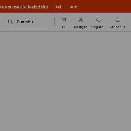
tus su nauju įvaizdžiu!
Jai
Jam
Paieška
LT
Paskyra
Mėgstamiausi
Krepšelis