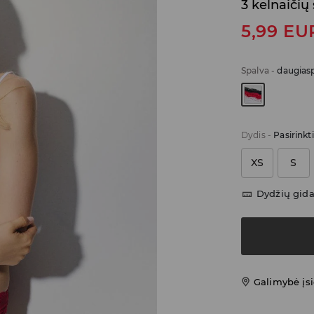
3 kelnaičių
5,99
EU
Spalva
-
daugiasp
Dydis
-
Pasirinkt
XS
S
Dydžių gid
Galimybė įsi