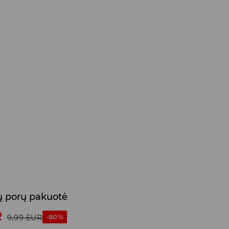
ų porų pakuotė
R
-80%
9,99
EUR