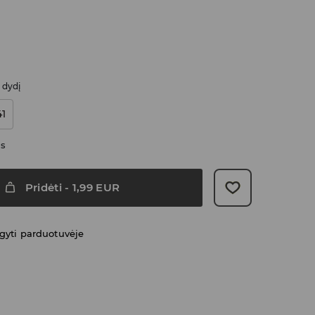
i dydį
41
as
Pridėti
-
1,99
EUR
gyti parduotuvėje