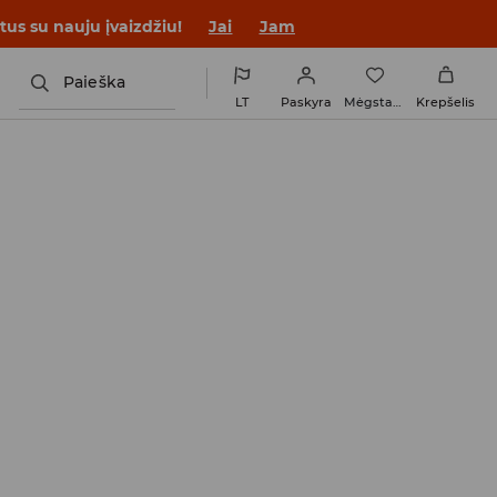
tus su nauju įvaizdžiu!
Jai
Jam
Paieška
LT
Paskyra
Mėgstamiausi
Krepšelis