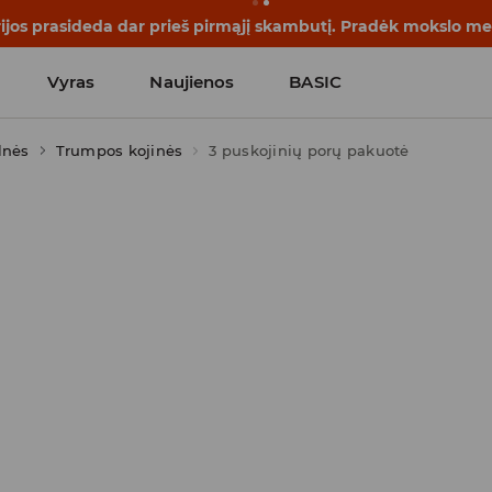
rijos prasideda dar prieš pirmąjį skambutį. Pradėk mokslo me
Vyras
Naujienos
BASIC
lnės
Trumpos kojinės
3 puskojinių porų pakuotė