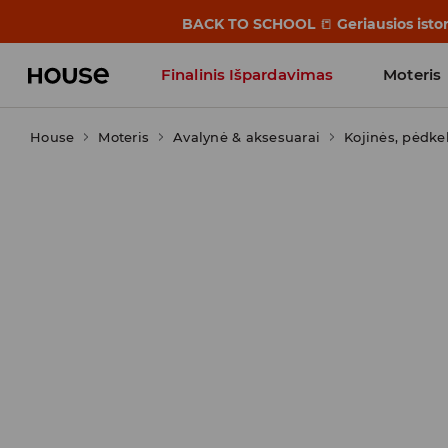
BACK TO SCHOOL
📒
Geriausios isto
Finalinis Išpardavimas
Moteris
House
Moteris
Influencers' Faves
Avalynė & aksesuarai
Kojinės, pėdke