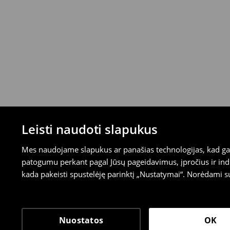
Leisti naudoti slapukus
Mes naudojame slapukus ar panašias technologijas, kad galė
patogumu perkant pagal Jūsų pageidavimus, įpročius ir indi
kada pakeisti spustelėję parinktį „Nustatymai“. Norėdami s
Nuostatos
OK