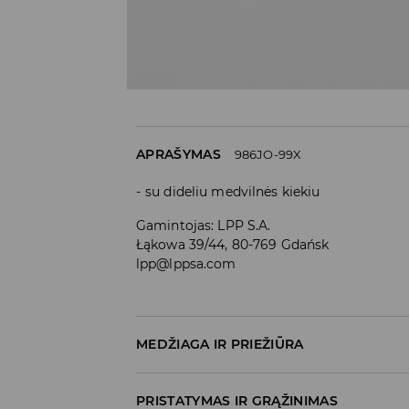
APRAŠYMAS
986JO-99X
su dideliu medvilnės kiekiu
Gamintojas
:
LPP S.A.
Łąkowa 39/44, 80-769 Gdańsk
lpp@lppsa.com
MEDŽIAGA IR PRIEŽIŪRA
PIRMA PREKĖ
:
70% MEDVILNĖ, 27% POLIESTERI
PRISTATYMAS IR GRĄŽINIMAS