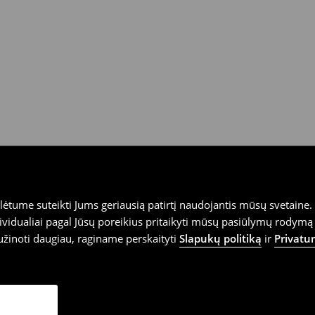
tume suteikti Jums geriausią patirtį naudojantis mūsų svetaine. S
vidualiai pagal Jūsų poreikius pritaikyti mūsų pasiūlymų rodymą 
užinoti daugiau, raginame perskaityti
Slapukų politiką
ir
Privatu