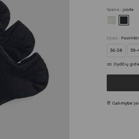
Spalva
-
juoda
Dydis
-
Pasirinkt
36-38
39-
Dydžių gid
Galimybė įsi