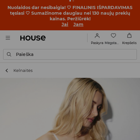
Nuolaidos dar nesibaigia! 🤍 FINALINIS IŠPARDAVIMAS
tęsiasi 🤍 Sumažinome daugiau nei 130 naujų prekių
kainas. Peržiūrėk!
Jai
Jam
Mėgstamiausi
Paskyra
Krepšelis
Paieška
Kelnaitės