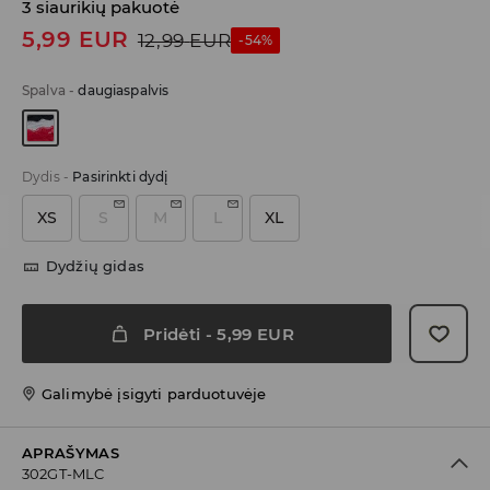
3 siaurikių pakuotė
5,99
EUR
12,99
EUR
-54%
Spalva
-
daugiaspalvis
Dydis
-
Pasirinkti dydį
XS
S
M
L
XL
Dydžių gidas
Pridėti
-
5,99
EUR
Galimybė įsigyti parduotuvėje
APRAŠYMAS
302GT-MLC