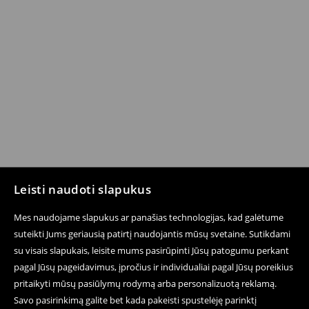
Leisti naudoti slapukus
Mes naudojame slapukus ar panašias technologijas, kad galėtume
suteikti Jums geriausią patirtį naudojantis mūsų svetaine. Sutikdami
su visais slapukais, leisite mums pasirūpinti Jūsų patogumu perkant
pagal Jūsų pageidavimus, įpročius ir individualiai pagal Jūsų poreikius
pritaikyti mūsų pasiūlymų rodymą arba personalizuotą reklamą.
Savo pasirinkimą galite bet kada pakeisti spustelėję parinktį