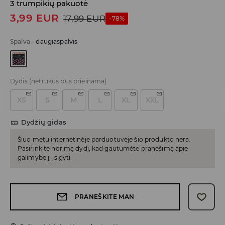
3 trumpikių pakuotė
3,99
EUR
17,99
EUR
-78%
Spalva
-
daugiaspalvis
Dydis
(netrukus bus prieinama)
XS
S
M
L
XL
XXL
Dydžių gidas
Šiuo metu internetinėje parduotuvėje šio produkto nėra.
Pasirinkite norimą dydį, kad gautumėte pranešimą apie
galimybę jį įsigyti.
PRANEŠKITE MAN