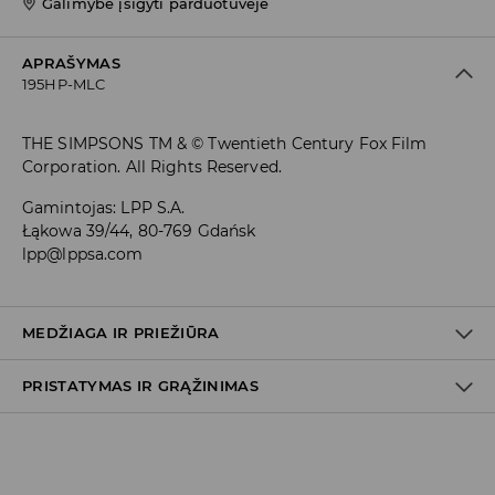
Galimybė įsigyti parduotuvėje
APRAŠYMAS
195HP-MLC
THE SIMPSONS TM & © Twentieth Century Fox Film
Corporation. All Rights Reserved.
Gamintojas
:
LPP S.A.
Łąkowa 39/44, 80-769 Gdańsk
lpp@lppsa.com
MEDŽIAGA IR PRIEŽIŪRA
PRISTATYMAS IR GRĄŽINIMAS
PIRMA PREKĖ
:
95% MEDVILNĖ, 5% ELASTANAS
BALINTI NEGALIMA
Prekių pristatymo politika
NELYGINTI