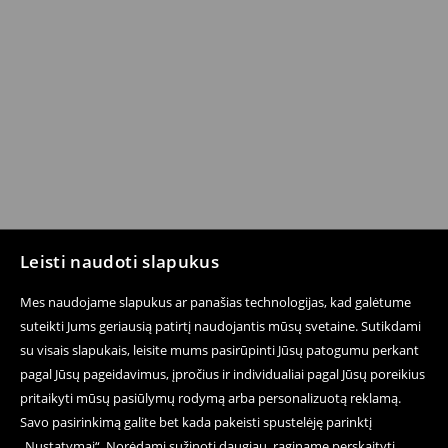
Leisti naudoti slapukus
Mes naudojame slapukus ar panašias technologijas, kad galėtume
suteikti Jums geriausią patirtį naudojantis mūsų svetaine. Sutikdami
su visais slapukais, leisite mums pasirūpinti Jūsų patogumu perkant
pagal Jūsų pageidavimus, įpročius ir individualiai pagal Jūsų poreikius
pritaikyti mūsų pasiūlymų rodymą arba personalizuotą reklamą.
Savo pasirinkimą galite bet kada pakeisti spustelėję parinktį
„Nustatymai“. Norėdami sužinoti daugiau, raginame perskaityti