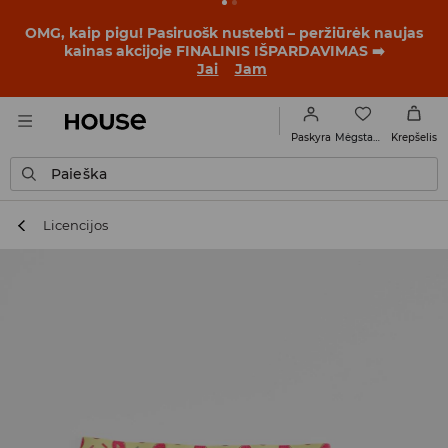
BACK TO SCHOOL
📒
Geriausios istorijos prasideda dar
prieš pirmąjį skambutį. Pradėk mokslo metus su nauju
įvaizdžiu!
Jai
Jam
Mėgstamiausi
Paskyra
Krepšelis
Paieška
Licencijos