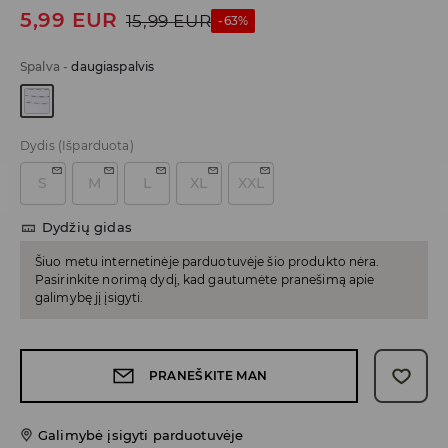
5,99
EUR
15,99
EUR
-63%
Spalva
-
daugiaspalvis
Dydis
(Išparduota)
S
M
L
XL
XXL
Dydžių gidas
Šiuo metu internetinėje parduotuvėje šio produkto nėra.
Pasirinkite norimą dydį, kad gautumėte pranešimą apie
galimybę jį įsigyti.
PRANEŠKITE MAN
Galimybė įsigyti parduotuvėje