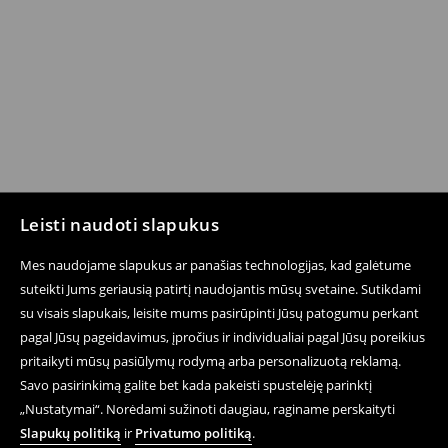
Leisti naudoti slapukus
Mes naudojame slapukus ar panašias technologijas, kad galėtume
suteikti Jums geriausią patirtį naudojantis mūsų svetaine. Sutikdami
su visais slapukais, leisite mums pasirūpinti Jūsų patogumu perkant
pagal Jūsų pageidavimus, įpročius ir individualiai pagal Jūsų poreikius
pritaikyti mūsų pasiūlymų rodymą arba personalizuotą reklamą.
Savo pasirinkimą galite bet kada pakeisti spustelėję parinktį
„Nustatymai“. Norėdami sužinoti daugiau, raginame perskaityti
Slapukų politiką
ir
Privatumo politiką
.