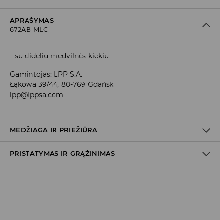
APRAŠYMAS
672AB-MLC
su dideliu medvilnės kiekiu
Gamintojas
:
LPP S.A.
Łąkowa 39/44, 80-769 Gdańsk
lpp@lppsa.com
MEDŽIAGA IR PRIEŽIŪRA
PRISTATYMAS IR GRĄŽINIMAS
Medžiaga I
:
95% MEDVILNĖ, 5% ELASTANAS
SKALBTI SKALBYKLĖJE NE AUKŠTESNĖJE KAIP 30° C TEMP.
Prekių pristatymo politika
BALINTI NEGALIMA
Atsiėmimas parduotuvėje
(2–8 darbo dienos nuo išsiuntimo)
NEGALIMA DŽIOVINTI BŪGNINĖJE DŽIOVYKLĖJE
0,00 EUR
/ Online (PayU, PayPal, Google Pay, Trustly)