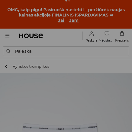
BACK TO SCHOOL
📒
Geriausios istorijos prasideda dar
prieš pirmąjį skambutį. Pradėk mokslo metus su nauju
įvaizdžiu!
Jai
Jam
Mėgstamiausi
Paskyra
Krepšelis
Paieška
Vyriškos trumpikės