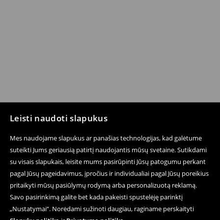
Leisti naudoti slapukus
Mes naudojame slapukus ar panašias technologijas, kad galėtume
suteikti Jums geriausią patirtį naudojantis mūsų svetaine. Sutikdami
su visais slapukais, leisite mums pasirūpinti Jūsų patogumu perkant
pagal Jūsų pageidavimus, įpročius ir individualiai pagal Jūsų poreikius
pritaikyti mūsų pasiūlymų rodymą arba personalizuotą reklamą.
Savo pasirinkimą galite bet kada pakeisti spustelėję parinktį
„Nustatymai“. Norėdami sužinoti daugiau, raginame perskaityti