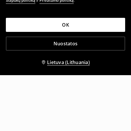
Slapukų politiką
ir
Privatumo politiką
.
OK
Nuostatos
Lietuva (Lithuania)