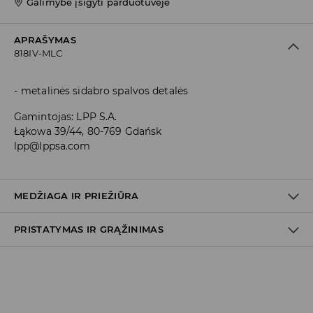
Galimybė įsigyti parduotuvėje
APRAŠYMAS
818IV-MLC
metalinės sidabro spalvos detalės
Gamintojas
:
LPP S.A.
Łąkowa 39/44, 80-769 Gdańsk
lpp@lppsa.com
MEDŽIAGA IR PRIEŽIŪRA
PRISTATYMAS IR GRĄŽINIMAS
Medžiaga I
:
100% CINKO LYDINYS
Prekių pristatymo politika
Atsiėmimas parduotuvėje
(2–8 darbo dienos nuo išsiuntimo)