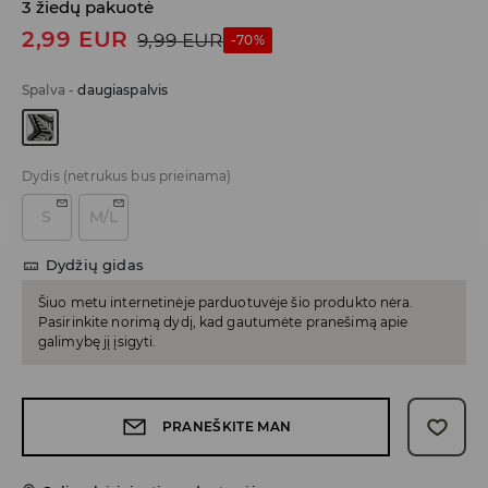
3 žiedų pakuotė
2,99
EUR
9,99
EUR
-70%
Spalva
-
daugiaspalvis
Dydis
(netrukus bus prieinama)
S
M/L
Dydžių gidas
Šiuo metu internetinėje parduotuvėje šio produkto nėra.
Pasirinkite norimą dydį, kad gautumėte pranešimą apie
galimybę jį įsigyti.
PRANEŠKITE MAN