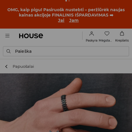
BACK TO SCHOOL
📒
Geriausios istorijos prasideda dar
prieš pirmąjį skambutį. Pradėk mokslo metus su nauju
įvaizdžiu!
Jai
Jam
Mėgstamiausi
Paskyra
Krepšelis
Paieška
Papuošalai