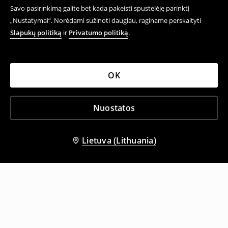
Savo pasirinkimą galite bet kada pakeisti spustelėję parinktį
„Nustatymai“. Norėdami sužinoti daugiau, raginame perskaityti
Slapukų politiką
ir
Privatumo politiką
.
OK
Nuostatos
Lietuva (Lithuania)