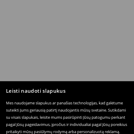
Leisti naudoti slapukus
Mes naudojame slapukus ar panašias technologijas, kad galėtume
suteikti Jums geriausią patirtį naudojantis mūsų svetaine. Sutikdami
su visais slapukais, leisite mums pasirūpinti Jūsų patogumu perkant
pagal Jūsų pageidavimus, įpročius ir individualiai pagal Jūsų poreikius
pritaikyti mūsų pasiūlymų rodymą arba personalizuotą reklamą.