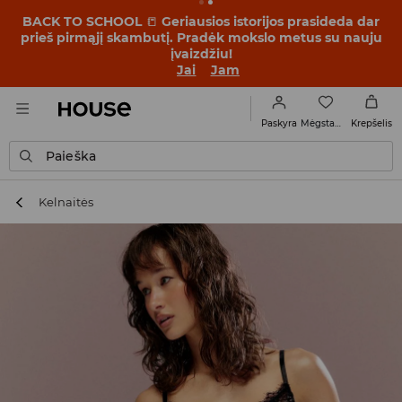
BACK TO SCHOOL
📒
Geriausios istorijos prasideda dar
prieš pirmąjį skambutį. Pradėk mokslo metus su nauju
įvaizdžiu!
Jai
Jam
Mėgstamiausi
Paskyra
Krepšelis
Paieška
Kelnaitės