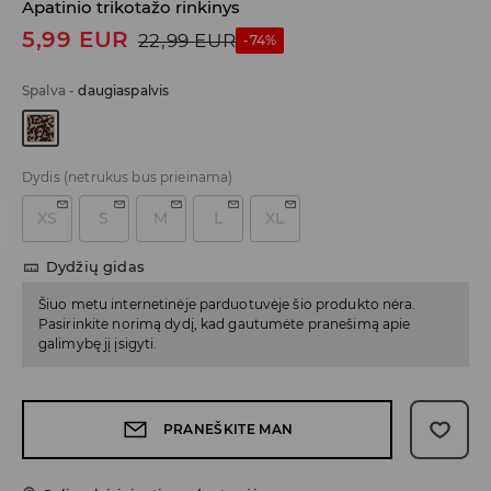
Apatinio trikotažo rinkinys
5,99
EUR
22,99
EUR
-74%
Spalva
-
daugiaspalvis
Dydis
(netrukus bus prieinama)
XS
S
M
L
XL
Dydžių gidas
Šiuo metu internetinėje parduotuvėje šio produkto nėra.
Pasirinkite norimą dydį, kad gautumėte pranešimą apie
galimybę jį įsigyti.
PRANEŠKITE MAN