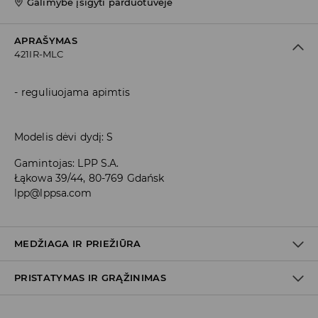
Galimybė įsigyti parduotuvėje
APRAŠYMAS
421IR-MLC
reguliuojama apimtis
Modelis dėvi dydį: S
Gamintojas
:
LPP S.A.
Łąkowa 39/44, 80-769 Gdańsk
lpp@lppsa.com
MEDŽIAGA IR PRIEŽIŪRA
PRISTATYMAS IR GRĄŽINIMAS
PIRMA PREKĖ PIRMAS AUDINYS
:
90% POLIAMIDINIS PLUOŠTAS,
10% ELASTANAS
PIRMA PREKĖ ANTRAS AUDINYS
:
95% POLIESTERIS, 5%
Prekių pristatymo politika