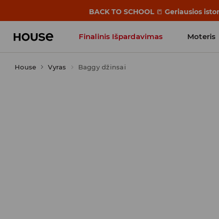
BACK TO SCHOOL
📒
Geriausios isto
Finalinis Išpardavimas
Moteris
House
Vyras
Baggy džinsai
Influencers' Faves