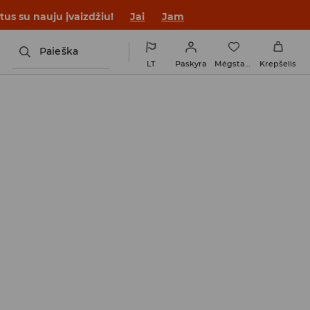
tus su nauju įvaizdžiu!
Jai
Jam
Paieška
LT
Paskyra
Mėgstamiausi
Krepšelis