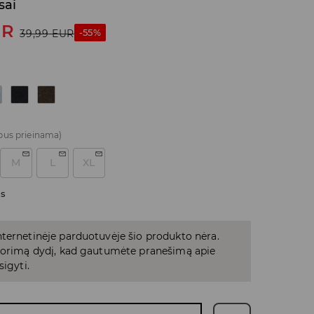
sai
UR
-55%
39,99
EUR
bus prieinama)
M
L
XL
as
ternetinėje parduotuvėje šio produkto nėra.
 norimą dydį, kad gautumėte pranešimą apie
sigyti.