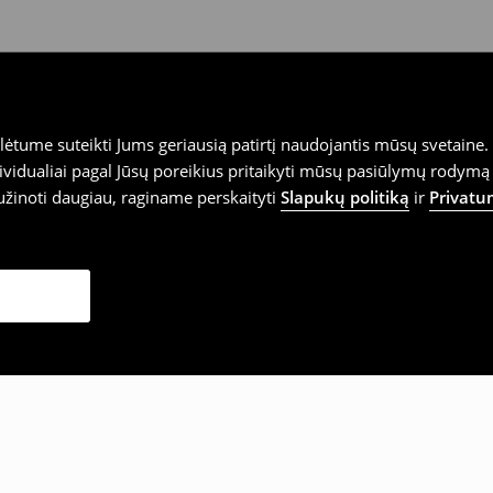
tume suteikti Jums geriausią patirtį naudojantis mūsų svetaine. S
vidualiai pagal Jūsų poreikius pritaikyti mūsų pasiūlymų rodymą 
užinoti daugiau, raginame perskaityti
Slapukų politiką
ir
Privatu