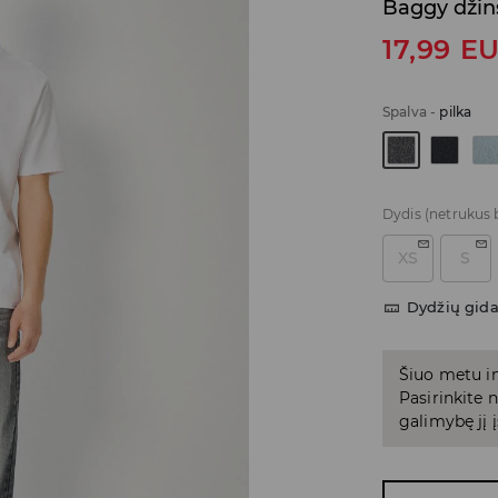
Baggy džin
17,99
E
Spalva
-
pilka
Dydis
(netrukus 
XS
S
Dydžių gid
Šiuo metu in
Pasirinkite
galimybę jį į