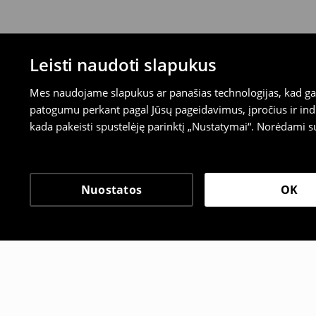
Leisti naudoti slapukus
Mes naudojame slapukus ar panašias technologijas, kad galė
patogumu perkant pagal Jūsų pageidavimus, įpročius ir indi
kada pakeisti spustelėję parinktį „Nustatymai“. Norėdami s
Nuostatos
OK