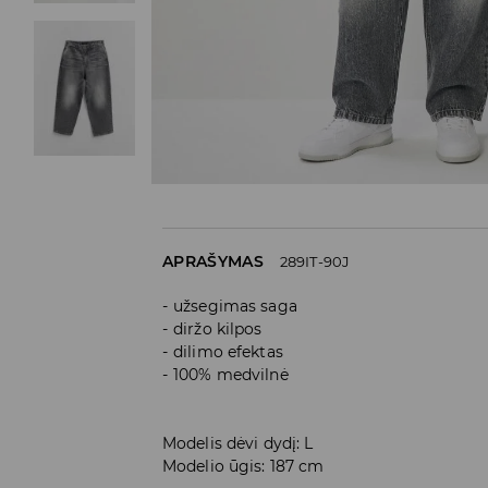
APRAŠYMAS
289IT-90J
užsegimas saga
diržo kilpos
dilimo efektas
100% medvilnė
Modelis dėvi dydį: L
Modelio ūgis: 187 cm