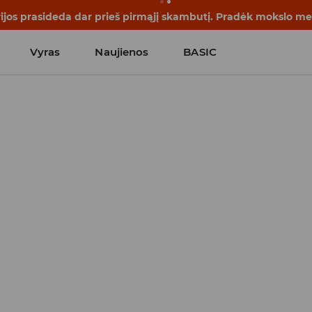
rijos prasideda dar prieš pirmąjį skambutį. Pradėk mokslo me
Vyras
Naujienos
BASIC