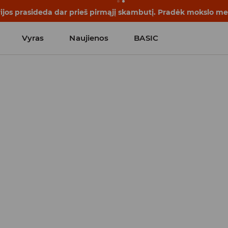
rijos prasideda dar prieš pirmąjį skambutį. Pradėk mokslo me
Vyras
Naujienos
BASIC