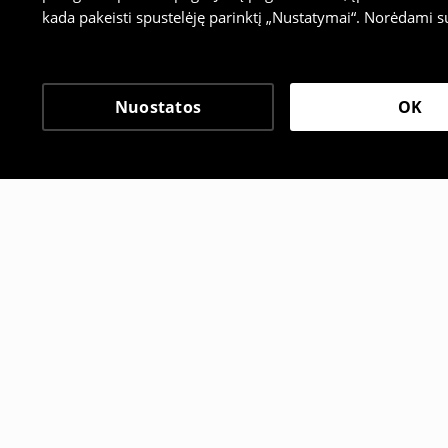
kada pakeisti spustelėję parinktį „Nustatymai“. Norėdami s
Nuostatos
OK
Kiti klientai taip pat pa