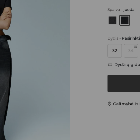
Spalva
-
juoda
Dydis
-
Pasirinkt
32
34
Dydžių gid
Galimybė įsi