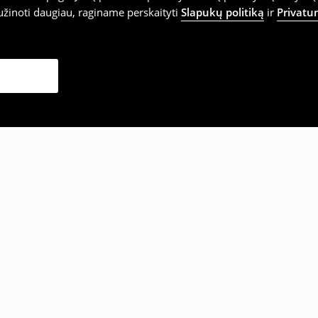
užinoti daugiau, raginame perskaityti
Slapukų politiką
ir
Privatu
sirinko