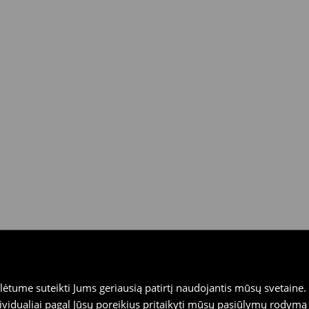
dienas House fizinėse
ais (išskyrus atidėtus
tume suteikti Jums geriausią patirtį naudojantis mūsų svetaine. S
vidualiai pagal Jūsų poreikius pritaikyti mūsų pasiūlymų rodymą 