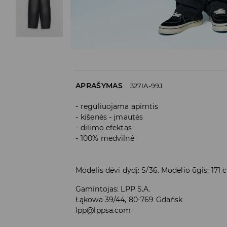
APRAŠYMAS
327IA-99J
reguliuojama apimtis
kišenės - įmautės
dilimo efektas
100% medvilnė
Modelis dėvi dydį: S/36. Modelio ūgis: 171
Gamintojas
:
LPP S.A.
Łąkowa 39/44, 80-769 Gdańsk
lpp@lppsa.com