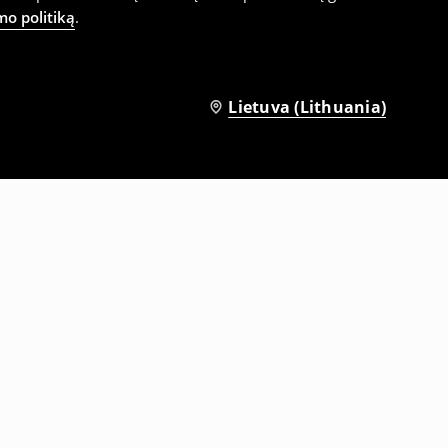
mo politiką
.
Lietuva (Lithuania)