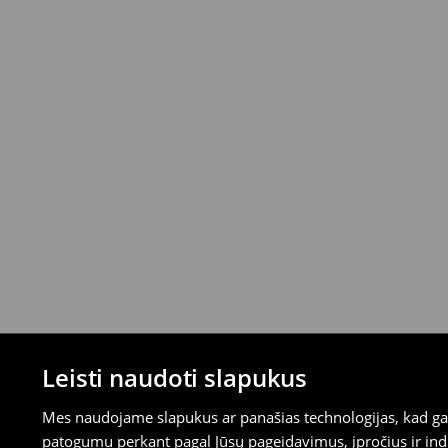
Prekes galite grąžinti nemokamai per 30 
parduotuvėse ir pasirinktais grąžinimo būd
mokėjimus)
⟶
Išsamios grąžinimo taisyklės
Leisti naudoti slapukus
Mes naudojame slapukus ar panašias technologijas, kad galė
patogumu perkant pagal Jūsų pageidavimus, įpročius ir indi