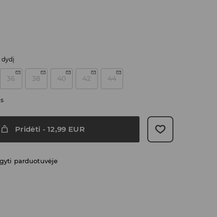
i dydį
36
38
40
42
44
as
Pridėti
-
12,99
EUR
gyti parduotuvėje