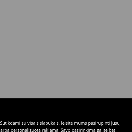
utikdami su visais slapukais, leisite mums pasirūpinti Jūsų
arba personalizuotą reklamą. Savo pasirinkimą galite bet