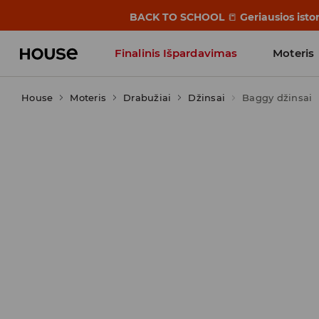
BACK TO SCHOOL
📒
Geriausios isto
Finalinis Išpardavimas
Moteris
House
Moteris
Influencers' Faves
Drabužiai
Džinsai
Baggy džinsai