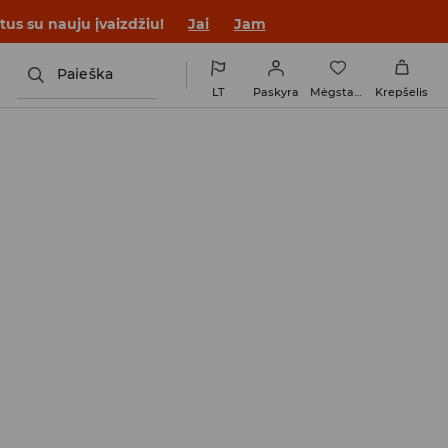
tus su nauju įvaizdžiu!
Jai
Jam
Paieška
LT
Paskyra
Mėgstamiausi
Krepšelis