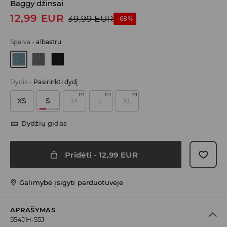
Baggy džinsai
12,99
EUR
39,99
EUR
-68%
Spalva
-
albastru
Dydis
-
Pasirinkti dydį
XS
S
M
L
XL
Dydžių gidas
Pridėti
-
12,99
EUR
Galimybė įsigyti parduotuvėje
APRAŠYMAS
554JH-55J