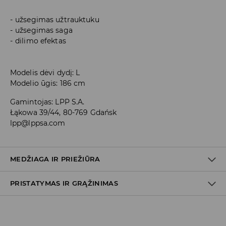
užsegimas užtrauktuku
užsegimas saga
dilimo efektas
Modelis dėvi dydį: L
Modelio ūgis: 186 cm
Gamintojas
:
LPP S.A.
Łąkowa 39/44, 80-769 Gdańsk
lpp@lppsa.com
MEDŽIAGA IR PRIEŽIŪRA
PRISTATYMAS IR GRĄŽINIMAS
PIRMAS AUDINYS
:
100% MEDVILNĖ
BALINTI NEGALIMA
Prekių pristatymo politika
LYGINTI IKI 110° C TEMPERATŪRA. GARINTI NEGALIMA.