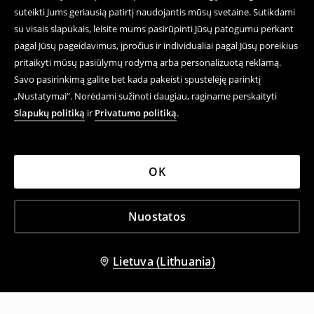
suteikti Jums geriausią patirtį naudojantis mūsų svetaine. Sutikdami
su visais slapukais, leisite mums pasirūpinti Jūsų patogumu perkant
pagal Jūsų pageidavimus, įpročius ir individualiai pagal Jūsų poreikius
pritaikyti mūsų pasiūlymų rodymą arba personalizuotą reklamą.
Savo pasirinkimą galite bet kada pakeisti spustelėję parinktį
„Nustatymai“. Norėdami sužinoti daugiau, raginame perskaityti
Slapukų politiką
ir
Privatumo politiką
.
OK
Nuostatos
Lietuva (Lithuania)