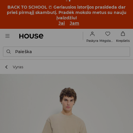
BACK TO SCHOOL
📒
Geriausios istorijos prasideda dar
prieš pirmąjį skambutį. Pradėk mokslo metus su nauju
įvaizdžiu!
Jai
Jam
Mėgstamiausi
Paskyra
Krepšelis
Paieška
Vyras