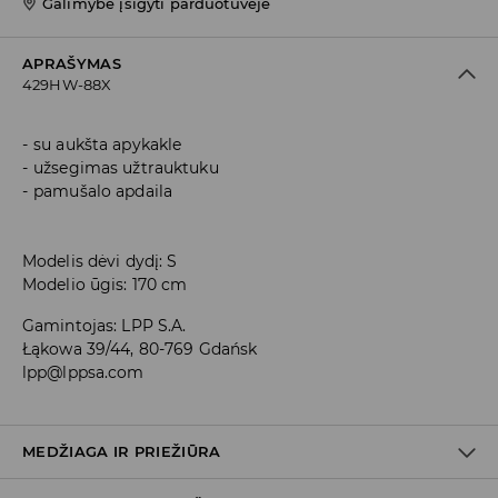
Galimybė įsigyti parduotuvėje
APRAŠYMAS
429HW-88X
su aukšta apykakle
užsegimas užtrauktuku
pamušalo apdaila
Modelis dėvi dydį: S
Modelio ūgis: 170 cm
Gamintojas
:
LPP S.A.
Łąkowa 39/44, 80-769 Gdańsk
lpp@lppsa.com
MEDŽIAGA IR PRIEŽIŪRA