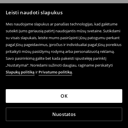
Leisti naudoti slapukus
Mes naudojame slapukus ar panašias technologijas, kad galėtume
suteikti Jums geriausią patirtį naudojantis mūsų svetaine. Sutikdami
su visais slapukais, leisite mums pasirūpinti Jūsų patogumu perkant
pagal Jūsų pageidavimus, įpročius ir individualiai pagal Jūsų poreikius
pritaikyti mūsų pasiūlymų rodymą arba personalizuotą reklamą.
Savo pasirinkimą galite bet kada pakeisti spustelėję parinktį
„Nustatymai“. Norėdami sužinoti daugiau, raginame perskaityti
Slapukų politiką
ir
Privatumo politiką
.
OK
Nuostatos