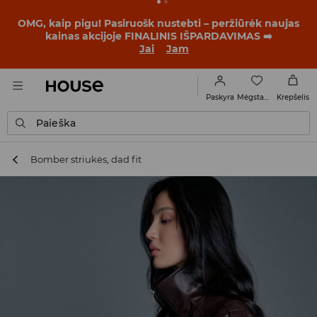
BACK TO SCHOOL
📒
Geriausios istorijos prasideda dar
prieš pirmąjį skambutį. Pradėk mokslo metus su nauju
įvaizdžiu!
Jai
Jam
Mėgstamiausi
Paskyra
Krepšelis
Paieška
Bomber striukės, dad fit