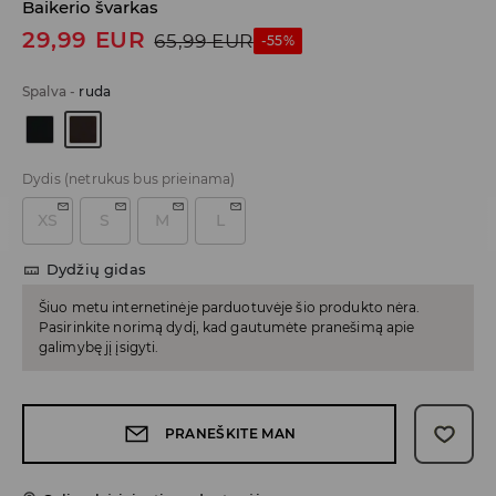
Baikerio švarkas
29,99
EUR
65,99
EUR
-55%
Spalva
-
ruda
Dydis
(netrukus bus prieinama)
XS
S
M
L
Dydžių gidas
Šiuo metu internetinėje parduotuvėje šio produkto nėra.
Pasirinkite norimą dydį, kad gautumėte pranešimą apie
galimybę jį įsigyti.
PRANEŠKITE MAN