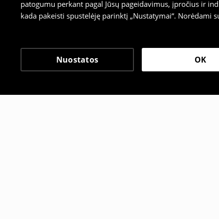
patogumu perkant pagal Jūsų pageidavimus, įpročius ir indi
kada pakeisti spustelėję parinktį „Nustatymai“. Norėdami s
Nuostatos
OK
Kiti klientai taip pat pa