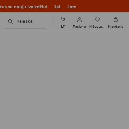
tus su nauju įvaizdžiu!
Jai
Jam
Paieška
LT
Paskyra
Mėgstamiausi
Krepšelis