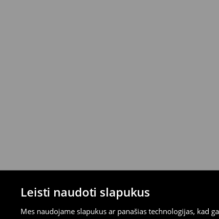
mokėjimus)
⟶
Išsamios grąžinimo taisyklės
Leisti naudoti slapukus
Mes naudojame slapukus ar panašias technologijas, kad galė