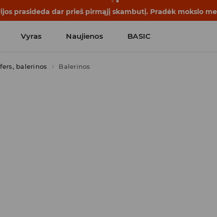
rijos prasideda dar prieš pirmąjį skambutį. Pradėk mokslo me
Vyras
Naujienos
BASIC
fers, balerinos
Balerinos