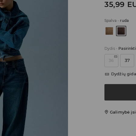
35,99
E
Spalva
-
ruda
Dydis
-
Pasirinkt
36
37
Dydžių gid
Galimybė įsi