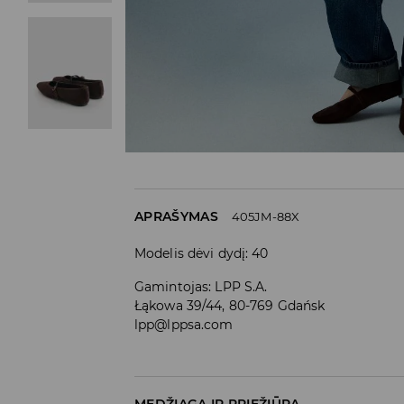
APRAŠYMAS
405JM-88X
Modelis dėvi dydį: 40
Gamintojas
:
LPP S.A.
Łąkowa 39/44, 80-769 Gdańsk
lpp@lppsa.com
MEDŽIAGA IR PRIEŽIŪRA