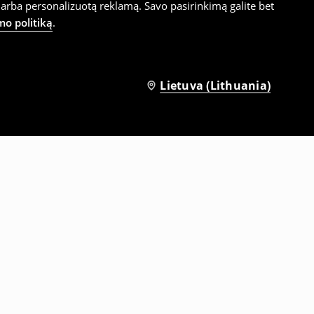
arba personalizuotą reklamą. Savo pasirinkimą galite bet
mo politiką
.
Lietuva (Lithuania)