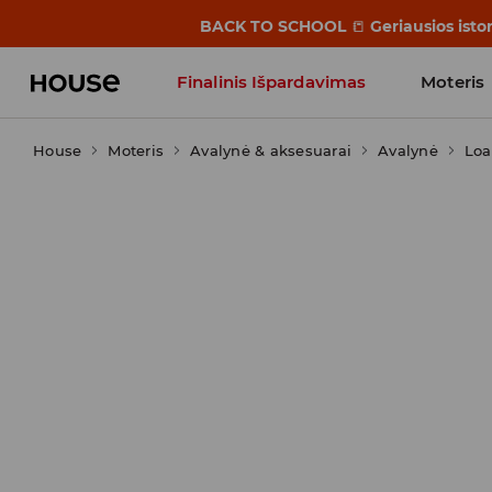
BACK TO SCHOOL
📒
Geriausios isto
Finalinis Išpardavimas
Moteris
House
Moteris
Influencers' Faves
Avalynė & aksesuarai
Avalynė
Loa