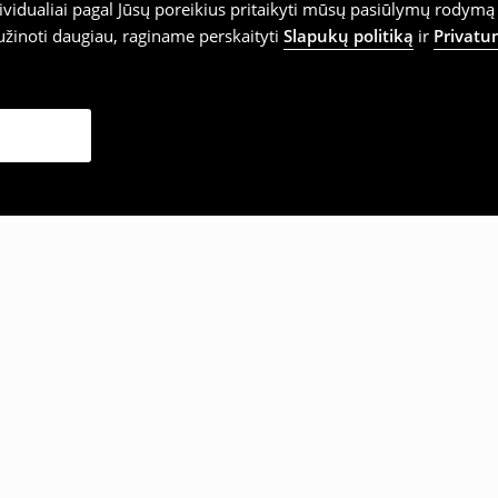
vidualiai pagal Jūsų poreikius pritaikyti mūsų pasiūlymų rodymą 
užinoti daugiau, raginame perskaityti
Slapukų politiką
ir
Privatu
sirinko