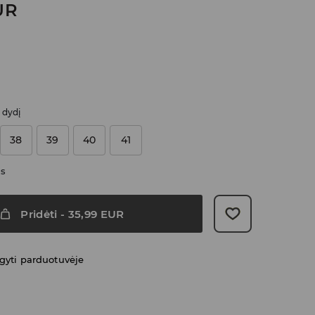
UR
i dydį
38
39
40
41
as
Pridėti
-
35,99
EUR
gyti parduotuvėje