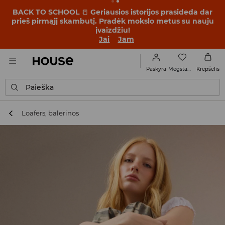
BACK TO SCHOOL
📒
Geriausios istorijos prasideda dar
prieš pirmąjį skambutį. Pradėk mokslo metus su nauju
įvaizdžiu!
Jai
Jam
Mėgstamiausi
Paskyra
Krepšelis
Paieška
Loafers, balerinos