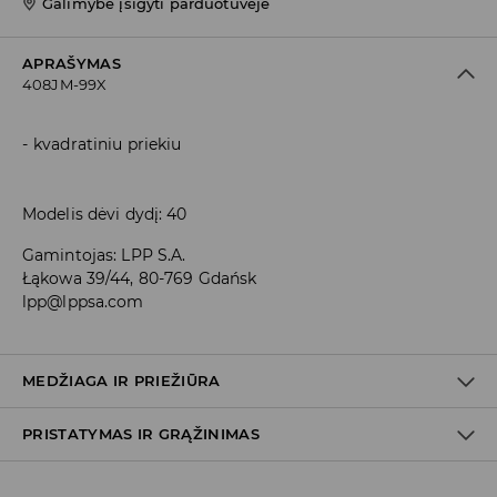
Galimybė įsigyti parduotuvėje
APRAŠYMAS
408JM-99X
kvadratiniu priekiu
Modelis dėvi dydį: 40
Gamintojas
:
LPP S.A.
Łąkowa 39/44, 80-769 Gdańsk
lpp@lppsa.com
MEDŽIAGA IR PRIEŽIŪRA
PRISTATYMAS IR GRĄŽINIMAS
VIRŠUS
:
100% POLIURETANINIS PLUOŠTAS
VIDPADIS
:
50% POLIESTERIS, 50% POLIURETANINIS PLUOŠTAS
PADAS
:
100% TPR
Prekių pristatymo politika