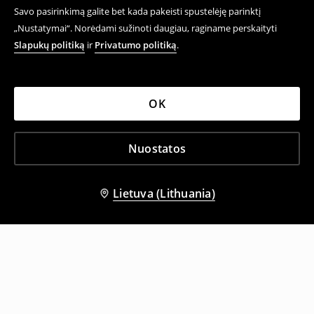
Savo pasirinkimą galite bet kada pakeisti spustelėję parinktį
„Nustatymai“. Norėdami sužinoti daugiau, raginame perskaityti
Slapukų politiką
ir
Privatumo politiką
.
OK
Nuostatos
Lietuva (Lithuania)