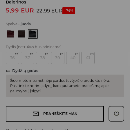
Balerinos
5,99
EUR
22,99
EUR
-74%
Spalva
-
juoda
Dydis
(netrukus bus prieinama)
36
37
38
39
40
41
Dydžių gidas
Šiuo metu internetinėje parduotuvėje šio produkto nėra.
Pasirinkite norimą dydį, kad gautumėte pranešimą apie
galimybę jį įsigyti.
PRANEŠKITE MAN