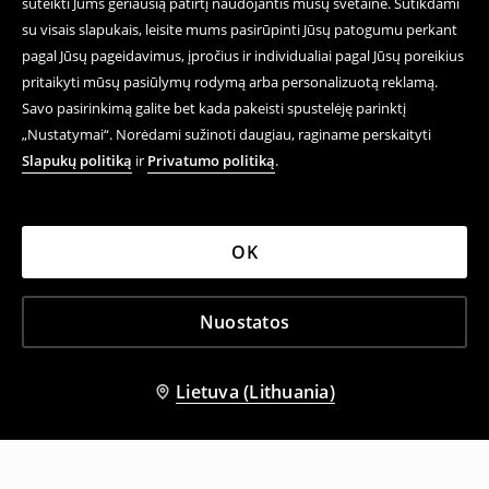
suteikti Jums geriausią patirtį naudojantis mūsų svetaine. Sutikdami
su visais slapukais, leisite mums pasirūpinti Jūsų patogumu perkant
pagal Jūsų pageidavimus, įpročius ir individualiai pagal Jūsų poreikius
pritaikyti mūsų pasiūlymų rodymą arba personalizuotą reklamą.
Savo pasirinkimą galite bet kada pakeisti spustelėję parinktį
„Nustatymai“. Norėdami sužinoti daugiau, raginame perskaityti
Slapukų politiką
ir
Privatumo politiką
.
OK
Nuostatos
Lietuva (Lithuania)