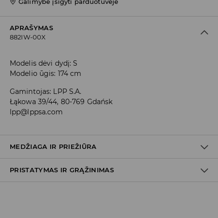
Galimybė įsigyti parduotuvėje
APRAŠYMAS
882IW-00X
Modelis dėvi dydį: S
Modelio ūgis: 174 cm
Gamintojas
:
LPP S.A.
Łąkowa 39/44, 80-769 Gdańsk
lpp@lppsa.com
MEDŽIAGA IR PRIEŽIŪRA
PRISTATYMAS IR GRĄŽINIMAS
PIRMAS AUDINYS
:
92% POLIAMIDINIS PLUOŠTAS, 8% ELASTANAS
Prekių pristatymo politika