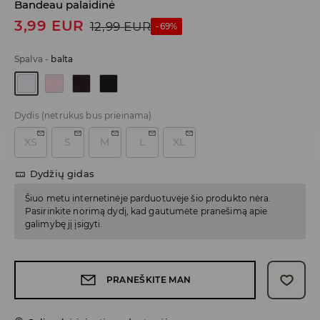
Bandeau palaidinė
3,99
EUR
12,99
EUR
-69%
Spalva
-
balta
Dydis
(netrukus bus prieinama)
XS
S
M
L
XL
Dydžių gidas
Šiuo metu internetinėje parduotuvėje šio produkto nėra.
Pasirinkite norimą dydį, kad gautumėte pranešimą apie
galimybę jį įsigyti.
PRANEŠKITE MAN