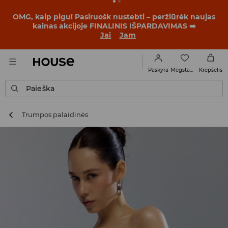
OMG, kaip pigu! Pasiruošk nustebti – peržiūrėk naujas
kainas akcijoje FINALINIS IŠPARDAVIMAS ➡️
Jai
Jam
Mėgstamiausi
Paskyra
Krepšelis
Paieška
Trumpos palaidinės