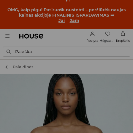
OMG, kaip pigu! Pasiruošk nustebti – peržiūrėk naujas
kainas akcijoje FINALINIS IŠPARDAVIMAS ➡️
Jai
Jam
Mėgstamiausi
Paskyra
Krepšelis
Paieška
Palaidinės