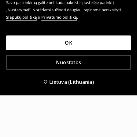
Savo pasirinkimą galite bet kada pakeisti spustelėję parinktį
„Nustatymai“. Norėdami sužinoti daugiau, raginame perskaityti
Slapukų politiką
ir
Privatumo politiką
.
OK
Nuostatos
Lietuva (Lithuania)