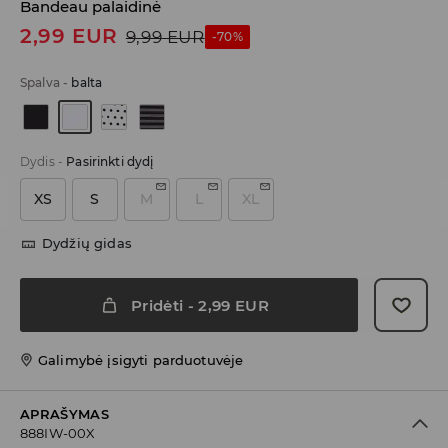
Bandeau palaidinė
2,99
EUR
9,99
EUR
-70%
Spalva
-
balta
Dydis
-
Pasirinkti dydį
XS
S
M
L
XL
Dydžių gidas
Pridėti
-
2,99
EUR
Galimybė įsigyti parduotuvėje
APRAŠYMAS
888IW-00X