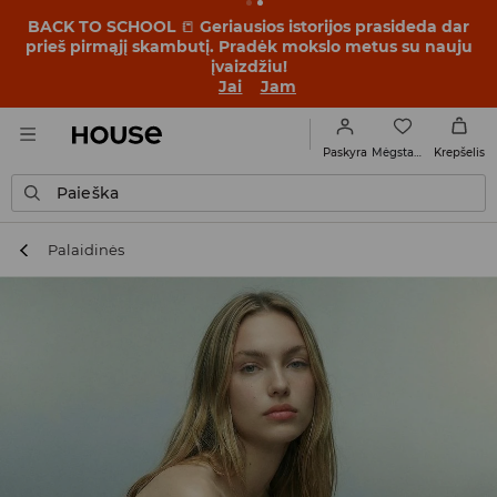
BACK TO SCHOOL
📒
Geriausios istorijos prasideda dar
prieš pirmąjį skambutį. Pradėk mokslo metus su nauju
įvaizdžiu!
Jai
Jam
Mėgstamiausi
Paskyra
Krepšelis
Paieška
Palaidinės