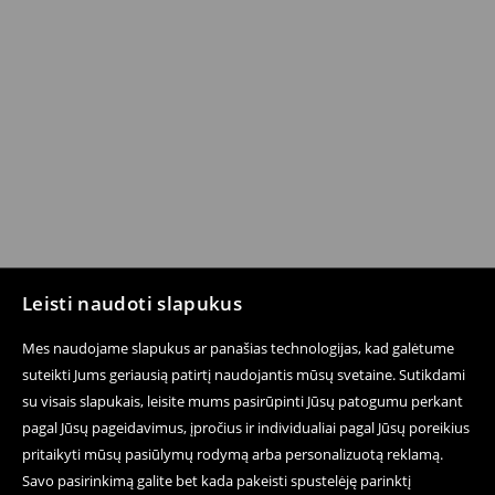
Leisti naudoti slapukus
Mes naudojame slapukus ar panašias technologijas, kad galėtume
suteikti Jums geriausią patirtį naudojantis mūsų svetaine. Sutikdami
su visais slapukais, leisite mums pasirūpinti Jūsų patogumu perkant
pagal Jūsų pageidavimus, įpročius ir individualiai pagal Jūsų poreikius
pritaikyti mūsų pasiūlymų rodymą arba personalizuotą reklamą.
Savo pasirinkimą galite bet kada pakeisti spustelėję parinktį