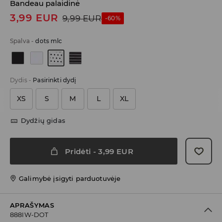
Bandeau palaidinė
3,99
EUR
9,99
EUR
-60%
Spalva
-
dots mlc
Dydis
-
Pasirinkti dydį
XS
S
M
L
XL
Dydžių gidas
Pridėti
-
3,99
EUR
Galimybė įsigyti parduotuvėje
APRAŠYMAS
888IW-DOT