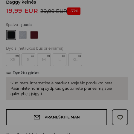
Baggy kelnės
19,99
EUR
29,99
EUR
-33%
Spalva
-
juoda
Dydis
(netrukus bus prieinama)
XS
S
M
L
XL
Dydžių gidas
Šiuo metu internetinėje parduotuvėje šio produkto nėra.
Pasirinkite norimą dydį, kad gautumėte pranešimą apie
galimybę jį įsigyti.
PRANEŠKITE MAN