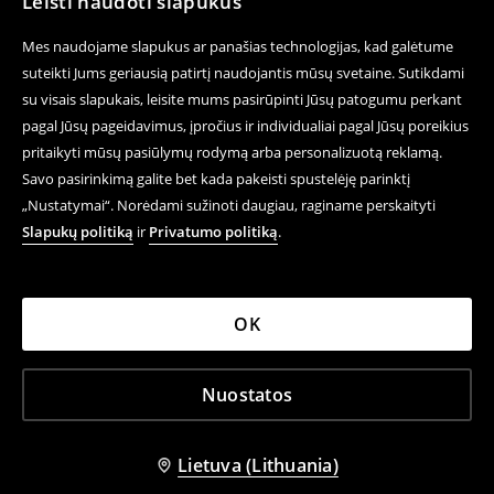
Leisti naudoti slapukus
Mes naudojame slapukus ar panašias technologijas, kad galėtume
suteikti Jums geriausią patirtį naudojantis mūsų svetaine. Sutikdami
su visais slapukais, leisite mums pasirūpinti Jūsų patogumu perkant
pagal Jūsų pageidavimus, įpročius ir individualiai pagal Jūsų poreikius
pritaikyti mūsų pasiūlymų rodymą arba personalizuotą reklamą.
Savo pasirinkimą galite bet kada pakeisti spustelėję parinktį
„Nustatymai“. Norėdami sužinoti daugiau, raginame perskaityti
Slapukų politiką
ir
Privatumo politiką
.
OK
Nuostatos
Lietuva (Lithuania)