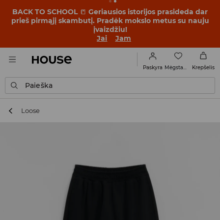
BACK TO SCHOOL
📒
Geriausios istorijos prasideda dar
prieš pirmąjį skambutį. Pradėk mokslo metus su nauju
įvaizdžiu!
Jai
Jam
Mėgstamiausi
Paskyra
Krepšelis
Paieška
Loose