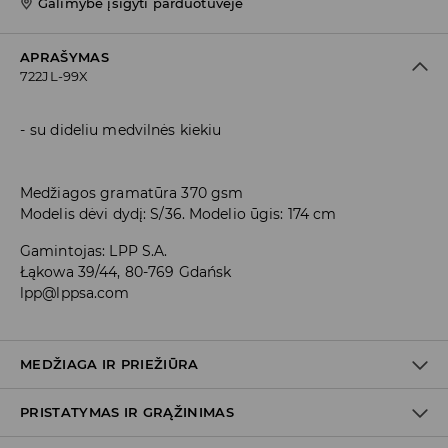
Galimybė įsigyti parduotuvėje
APRAŠYMAS
722JL-99X
su dideliu medvilnės kiekiu
Medžiagos gramatūra 370 gsm
Modelis dėvi dydį: S/36. Modelio ūgis: 174 cm
Gamintojas
:
LPP S.A.
Łąkowa 39/44, 80-769 Gdańsk
lpp@lppsa.com
MEDŽIAGA IR PRIEŽIŪRA
PRISTATYMAS IR GRĄŽINIMAS
PIRMAS AUDINYS
:
60% MEDVILNĖ, 40% POLIESTERIS