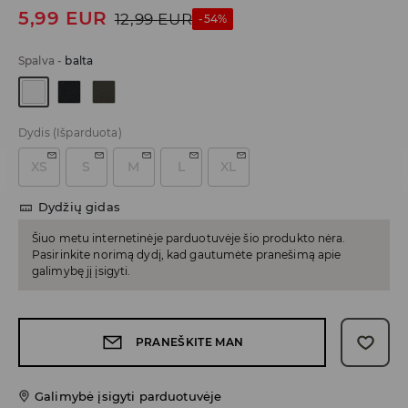
5,99
EUR
12,99
EUR
-54%
Spalva
-
balta
Dydis
(Išparduota)
XS
S
M
L
XL
Dydžių gidas
Šiuo metu internetinėje parduotuvėje šio produkto nėra.
Pasirinkite norimą dydį, kad gautumėte pranešimą apie
galimybę jį įsigyti.
PRANEŠKITE MAN
Galimybė įsigyti parduotuvėje