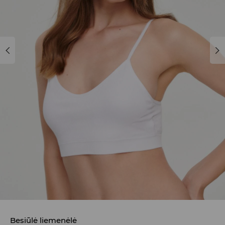
Besiūlė liemenėlė