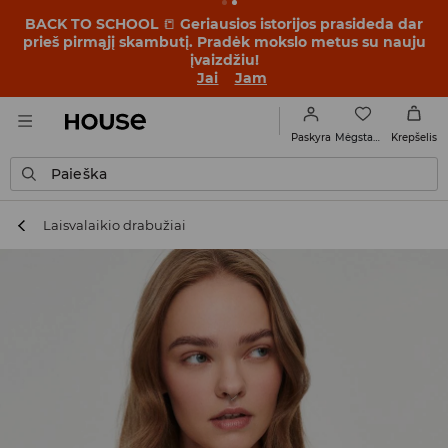
BACK TO SCHOOL
📒
Geriausios istorijos prasideda dar
prieš pirmąjį skambutį. Pradėk mokslo metus su nauju
įvaizdžiu!
Jai
Jam
Mėgstamiausi
Paskyra
Krepšelis
Paieška
Laisvalaikio drabužiai