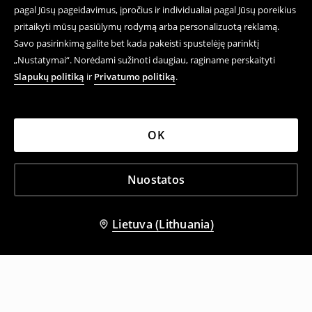
pagal Jūsų pageidavimus, įpročius ir individualiai pagal Jūsų poreikius
pritaikyti mūsų pasiūlymų rodymą arba personalizuotą reklamą.
Savo pasirinkimą galite bet kada pakeisti spustelėję parinktį
„Nustatymai“. Norėdami sužinoti daugiau, raginame perskaityti
Slapukų politiką
ir
Privatumo politiką
.
OK
Nuostatos
Lietuva (Lithuania)