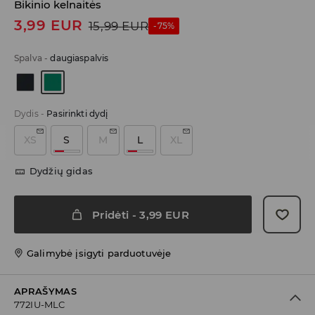
Bikinio kelnaitės
3,99
EUR
15,99
EUR
-75%
Spalva
-
daugiaspalvis
Dydis
-
Pasirinkti dydį
XS
S
M
L
XL
Dydžių gidas
Pridėti
-
3,99
EUR
Galimybė įsigyti parduotuvėje
APRAŠYMAS
772IU-MLC