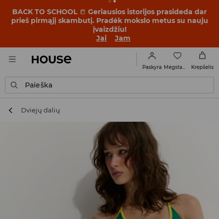
BACK TO SCHOOL
📒
Geriausios istorijos prasideda dar
prieš pirmąjį skambutį. Pradėk mokslo metus su nauju
įvaizdžiu!
Jai
Jam
Mėgstamiausi
Paskyra
Krepšelis
Paieška
Dviejų dalių