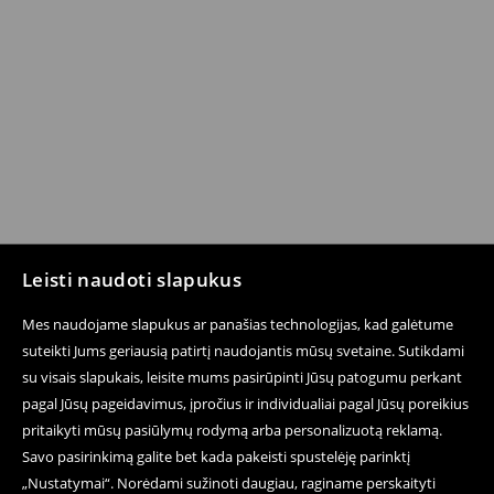
Leisti naudoti slapukus
Mes naudojame slapukus ar panašias technologijas, kad galėtume
suteikti Jums geriausią patirtį naudojantis mūsų svetaine. Sutikdami
su visais slapukais, leisite mums pasirūpinti Jūsų patogumu perkant
pagal Jūsų pageidavimus, įpročius ir individualiai pagal Jūsų poreikius
pritaikyti mūsų pasiūlymų rodymą arba personalizuotą reklamą.
Savo pasirinkimą galite bet kada pakeisti spustelėję parinktį
„Nustatymai“. Norėdami sužinoti daugiau, raginame perskaityti