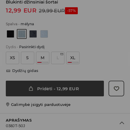
Blukinti džinsiniai šortai
12,99
EUR
29,99
EUR
-57%
Spalva
-
mėlyna
Dydis
-
Pasirinkti dydį
XS
S
M
L
XL
Dydžių gidas
Pridėti
-
12,99
EUR
Galimybė įsigyti parduotuvėje
APRAŠYMAS
038JT-50J