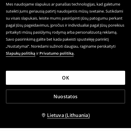
Mes naudojame slapukus ar panašias technologijas, kad galėtume
suteikti Jums geriausią patirtį naudojantis mūsų svetaine. Sutikdami
su visais slapukais, leisite mums pasirūpinti Jūsų patogumu perkant
pagal Jūsų pageidavimus, įpročius ir individualiai pagal Jūsų poreikius
pritaikyti mūsų pasiūlymų rodymą arba personalizuotą reklamą.
Savo pasirinkimą galite bet kada pakeisti spustelėję parinktį
„Nustatymai“. Norėdami sužinoti daugiau, raginame perskaityti
Slapukų politiką
ir
Privatumo politiką
.
OK
Nuostatos
Lietuva (Lithuania)