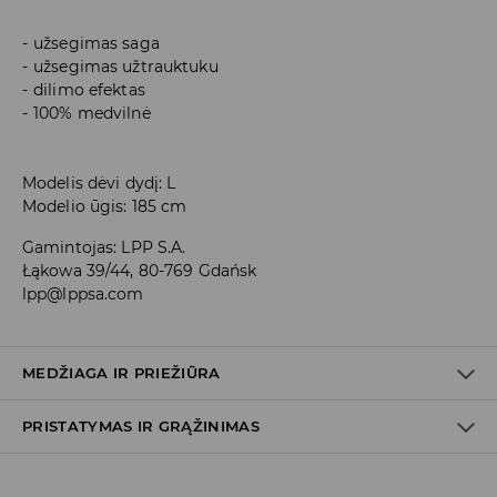
užsegimas saga
užsegimas užtrauktuku
dilimo efektas
100% medvilnė
Modelis dėvi dydį: L
Modelio ūgis: 185 cm
Gamintojas
:
LPP S.A.
Łąkowa 39/44, 80-769 Gdańsk
lpp@lppsa.com
MEDŽIAGA IR PRIEŽIŪRA
PRISTATYMAS IR GRĄŽINIMAS
PIRMAS AUDINYS
:
100% MEDVILNĖ
Prekių pristatymo politika