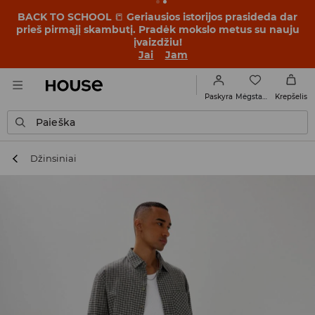
BACK TO SCHOOL
📒
Geriausios istorijos prasideda dar
prieš pirmąjį skambutį. Pradėk mokslo metus su nauju
įvaizdžiu!
Jai
Jam
Mėgstamiausi
Paskyra
Krepšelis
Paieška
Džinsiniai