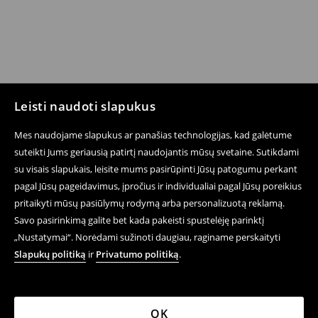
Leisti naudoti slapukus
Mes naudojame slapukus ar panašias technologijas, kad galėtume
suteikti Jums geriausią patirtį naudojantis mūsų svetaine. Sutikdami
su visais slapukais, leisite mums pasirūpinti Jūsų patogumu perkant
pagal Jūsų pageidavimus, įpročius ir individualiai pagal Jūsų poreikius
pritaikyti mūsų pasiūlymų rodymą arba personalizuotą reklamą.
Savo pasirinkimą galite bet kada pakeisti spustelėję parinktį
„Nustatymai“. Norėdami sužinoti daugiau, raginame perskaityti
Slapukų politiką
ir
Privatumo politiką
.
OK