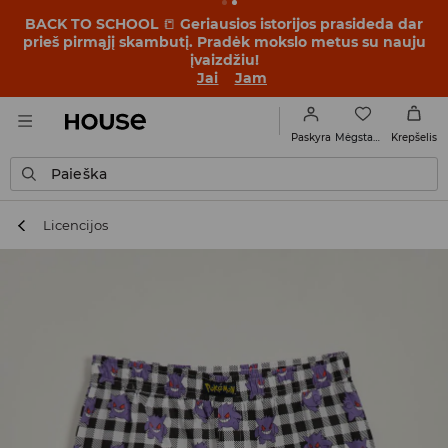
BACK TO SCHOOL
📒
Geriausios istorijos prasideda dar
prieš pirmąjį skambutį. Pradėk mokslo metus su nauju
įvaizdžiu!
Jai
Jam
Mėgstamiausi
Paskyra
Krepšelis
Paieška
Licencijos