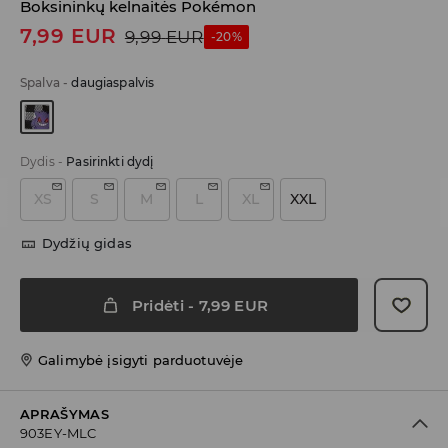
Boksininkų kelnaitės Pokémon
7,99
EUR
9,99
EUR
-20%
Spalva
-
daugiaspalvis
Dydis
-
Pasirinkti dydį
XS
S
M
L
XL
XXL
Dydžių gidas
Pridėti
-
7,99
EUR
Galimybė įsigyti parduotuvėje
APRAŠYMAS
903EY-MLC