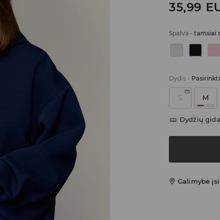
35,99
E
Spalva
-
tamsiai
Dydis
-
Pasirinkt
S
M
Dydžių gid
Galimybė įsi