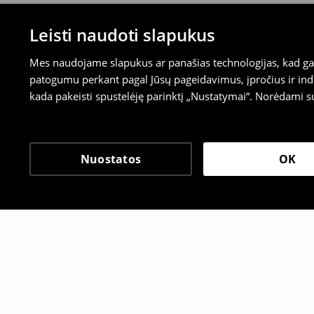
Leisti naudoti slapukus
Mes naudojame slapukus ar panašias technologijas, kad galė
patogumu perkant pagal Jūsų pageidavimus, įpročius ir indi
kada pakeisti spustelėję parinktį „Nustatymai“. Norėdami s
Nuostatos
OK