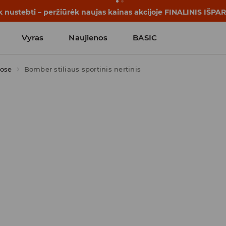
rijos prasideda dar prieš pirmąjį skambutį. Pradėk mokslo me
Vyras
Naujienos
BASIC
oose
Bomber stiliaus sportinis nertinis