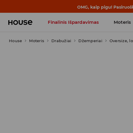
BACK TO SCHOOL
📒
Geriausios isto
Finalinis Išpardavimas
Moteris
House
Moteris
Influencers' Faves
Drabužiai
Džemperiai
Oversize, l