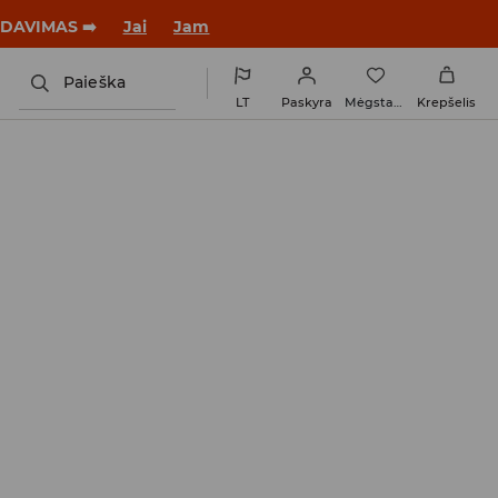
tus su nauju įvaizdžiu!
Jai
Jam
Paieška
LT
Paskyra
Mėgstamiausi
Krepšelis