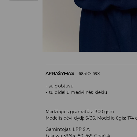
APRAŠYMAS
684IO-59X
su gobtuvu
su dideliu medvilnės kiekiu
Medžiagos gramatūra 300 gsm
Modelis dėvi dydį: S/36. Modelio ūgis: 174
Gamintojas
:
LPP S.A.
Łąkowa 39/44, 80-769 Gdańsk