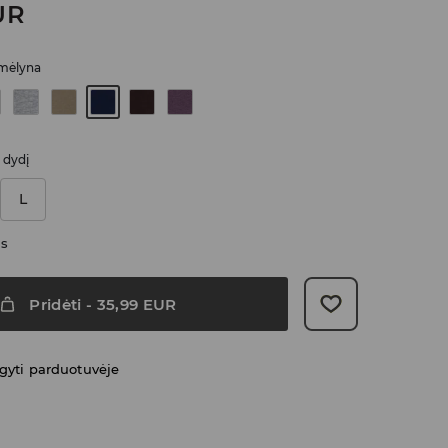
UR
 mėlyna
i dydį
L
as
Pridėti
-
35,99
EUR
gyti parduotuvėje