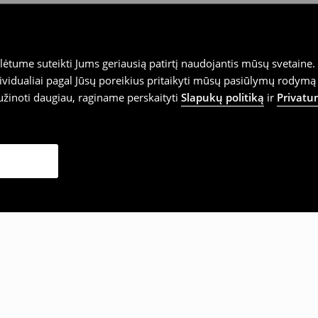
tume suteikti Jums geriausią patirtį naudojantis mūsų svetaine. S
vidualiai pagal Jūsų poreikius pritaikyti mūsų pasiūlymų rodymą 
užinoti daugiau, raginame perskaityti
Slapukų politiką
ir
Privatu