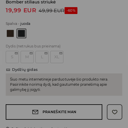
Bomber stiliaus striukė
19,99
EUR
49,99
EUR
-60%
Spalva
-
juoda
Dydis
(netrukus bus prieinama)
S
M
L
XL
Dydžių gidas
Šiuo metu internetinėje parduotuvėje šio produkto nėra.
Pasirinkite norimą dydį, kad gautumėte pranešimą apie
galimybę jį įsigyti.
PRANEŠKITE MAN