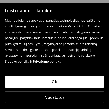
Leisti naudoti slapukus
Mes naudojame slapukus ar panašias technologijas, kad galėtume
suteikti Jums geriausią patirtį naudojantis mūsų svetaine. Sutikdami
su visais slapukais, leisite mums pasirūpinti Jūsų patogumu perkant
pagal Jūsų pageidavimus, įpročius ir individualiai pagal Jūsų poreikius
pritaikyti mūsų pasiūlymų rodymą arba personalizuotą reklamą.
Savo pasirinkimą galite bet kada pakeisti spustelėję parinktį
„Nustatymai“. Norėdami sužinoti daugiau, raginame perskaityti
Slapukų politiką
ir
Privatumo politiką
.
OK
Nuostatos