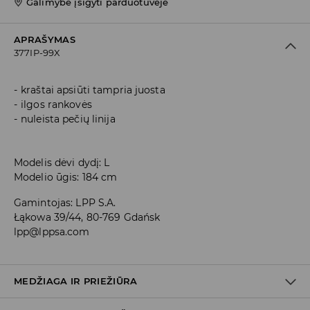
Galimybė įsigyti parduotuvėje
APRAŠYMAS
377IP-99X
kraštai apsiūti tampria juosta
ilgos rankovės
nuleista pečių linija
Modelis dėvi dydį: L
Modelio ūgis: 184 cm
Gamintojas
:
LPP S.A.
Łąkowa 39/44, 80-769 Gdańsk
lpp@lppsa.com
MEDŽIAGA IR PRIEŽIŪRA