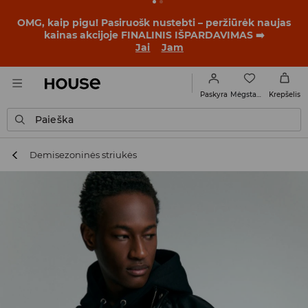
OMG, kaip pigu! Pasiruošk nustebti – peržiūrėk naujas
kainas akcijoje FINALINIS IŠPARDAVIMAS ➡️
Jai
Jam
Mėgstamiausi
Paskyra
Krepšelis
Paieška
Demisezoninės striukės