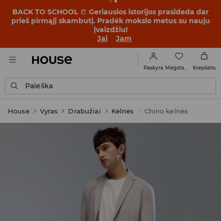
BACK TO SCHOOL
📒
Geriausios istorijos prasideda dar
prieš pirmąjį skambutį. Pradėk mokslo metus su nauju
įvaizdžiu!
Jai
Jam
Mėgstamiausi
Paskyra
Krepšelis
Paieška
House
Vyras
Drabužiai
Kelnės
Chino kelnės