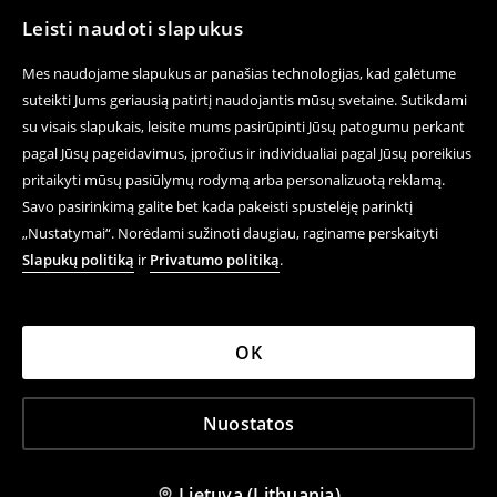
Leisti naudoti slapukus
Mes naudojame slapukus ar panašias technologijas, kad galėtume
suteikti Jums geriausią patirtį naudojantis mūsų svetaine. Sutikdami
su visais slapukais, leisite mums pasirūpinti Jūsų patogumu perkant
pagal Jūsų pageidavimus, įpročius ir individualiai pagal Jūsų poreikius
pritaikyti mūsų pasiūlymų rodymą arba personalizuotą reklamą.
Savo pasirinkimą galite bet kada pakeisti spustelėję parinktį
„Nustatymai“. Norėdami sužinoti daugiau, raginame perskaityti
Slapukų politiką
ir
Privatumo politiką
.
OK
Nuostatos
Lietuva (Lithuania)