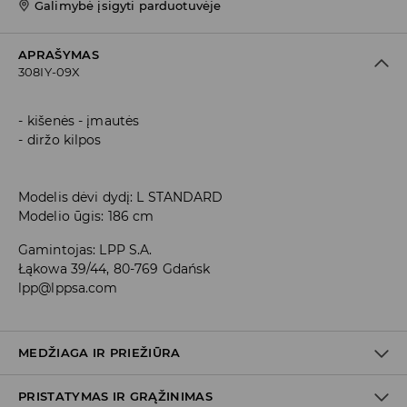
Galimybė įsigyti parduotuvėje
APRAŠYMAS
308IY-09X
kišenės - įmautės
diržo kilpos
Modelis dėvi dydį: L STANDARD
Modelio ūgis: 186 cm
Gamintojas
:
LPP S.A.
Łąkowa 39/44, 80-769 Gdańsk
lpp@lppsa.com
MEDŽIAGA IR PRIEŽIŪRA
PRISTATYMAS IR GRĄŽINIMAS
PIRMAS AUDINYS
:
53% MEDVILNĖ, 44% POLIESTERIS, 3%