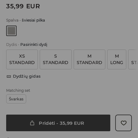
35,99
EUR
Spalva
-
šviesiai pilka
Dydis
-
Pasirinkti dydį
XS
S
M
M
STANDARD
STANDARD
STANDARD
LONG
ST
Dydžių gidas
Matching set
Švarkas
Pridėti
-
35,99
EUR