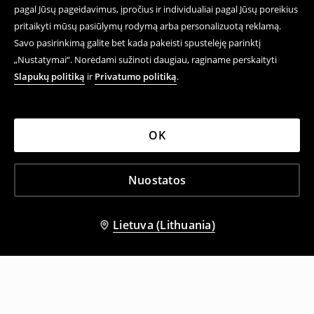
pagal Jūsų pageidavimus, įpročius ir individualiai pagal Jūsų poreikius
pritaikyti mūsų pasiūlymų rodymą arba personalizuotą reklamą.
Savo pasirinkimą galite bet kada pakeisti spustelėję parinktį
„Nustatymai“. Norėdami sužinoti daugiau, raginame perskaityti
Slapukų politiką
ir
Privatumo politiką
.
OK
Nuostatos
Lietuva (Lithuania)