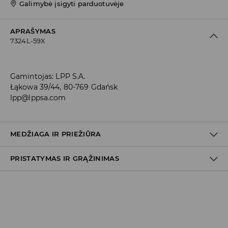
Galimybė įsigyti parduotuvėje
APRAŠYMAS
7324L-59X
Gamintojas
:
LPP S.A.
Łąkowa 39/44, 80-769 Gdańsk
lpp@lppsa.com
MEDŽIAGA IR PRIEŽIŪRA
PRISTATYMAS IR GRĄŽINIMAS
Medžiaga I
:
98% MEDVILNĖ, 2% ELASTANAS
SKALBTI SKALBYKLĖJE NE AUKŠTESNĖJE KAIP 30° C TEMP.
Prekių pristatymo politika
BALINTI NEGALIMA
Atsiėmimas parduotuvėje
(2–8 darbo dienos nuo išsiuntimo)
NEGALIMA DŽIOVINTI BŪGNINĖJE DŽIOVYKLĖJE
0,00 EUR
/ Online (PayU, PayPal, Google Pay, Trustly)