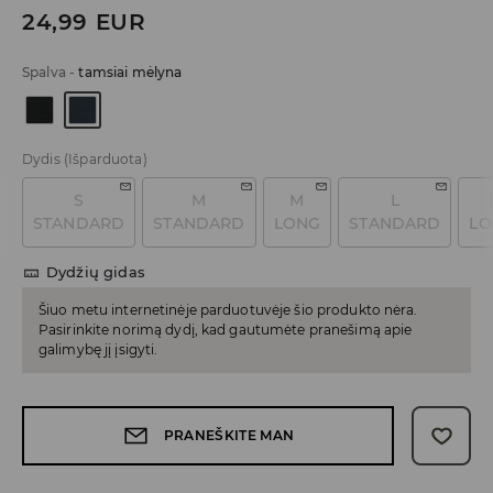
24,99
EUR
Spalva
-
tamsiai mėlyna
Dydis
(Išparduota)
S
M
M
L
STANDARD
STANDARD
LONG
STANDARD
LO
Dydžių gidas
Šiuo metu internetinėje parduotuvėje šio produkto nėra.
Pasirinkite norimą dydį, kad gautumėte pranešimą apie
galimybę jį įsigyti.
PRANEŠKITE MAN