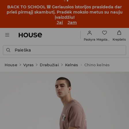
BACK TO SCHOOL 🎒 Geriausios istorijos prasideda dar
prieš pirmąjį skambutį. Pradėk mokslo metus su nauju
įvaizdžiu!
Jai
Jam
Mėgstamiausi
Paskyra
Krepšelis
Paieška
House
Vyras
Drabužiai
Kelnės
Chino kelnės