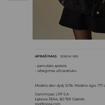
APRAŠYMAS
506EW-99X
pamušalo apdaila
užsegimas užtrauktuku
Modelis dėvi dydį: S/36. Modelio ūgis: 177
Gamintojas
:
LPP S.A.
Łąkowa 39/44, 80-769 Gdańsk
lpp@lppsa.com