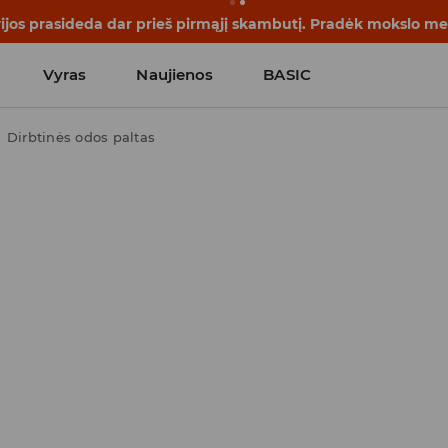
rijos prasideda dar prieš pirmąjį skambutį. Pradėk mokslo me
Vyras
Naujienos
BASIC
Dirbtinės odos paltas