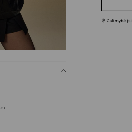
Galimybė įsi
 cm