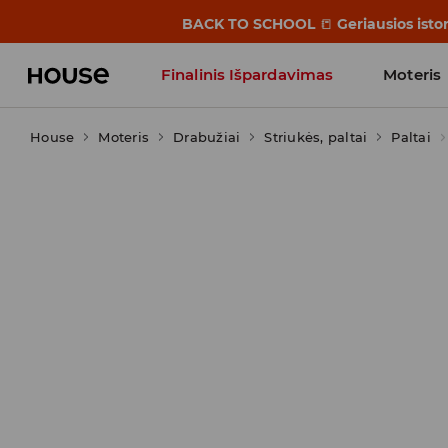
BACK TO SCHOOL
📒
Geriausios isto
Finalinis Išpardavimas
Moteris
House
Moteris
Influencers' Faves
Drabužiai
Striukės, paltai
Paltai