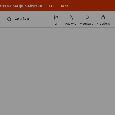
tus su nauju įvaizdžiu!
Jai
Jam
Paieška
LT
Paskyra
Mėgstamiausi
Krepšelis