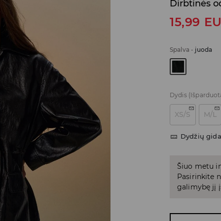
Dirbtinės o
15,99
E
Spalva
-
juoda
Dydis
(Išparduot
XS/S
M/L
Dydžių gid
Šiuo metu in
Pasirinkite
galimybę jį į