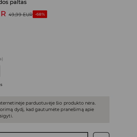
dos paltas
UR
-68%
49,99
EUR
a)
as
ternetinėje parduotuvėje šio produkto nėra.
 norimą dydį, kad gautumėte pranešimą apie
sigyti.