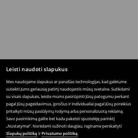
Leisti naudoti slapukus
Mes naudojame slapukus ar panašias technologijas, kad galėtume
suteikti Jums geriausią patirtį naudojantis mūsų svetaine. Sutikdami
su visais slapukais, leisite mums pasirūpinti Jūsų patogumu perkant
pagal Jūsų pageidavimus, įpročius ir individualiai pagal Jūsų poreikius
pritaikyti mūsų pasiūlymų rodymą arba personalizuotą reklamą.
Savo pasirinkimą galite bet kada pakeisti spustelėję parinktį
„Nustatymai“. Norėdami sužinoti daugiau, raginame perskaityti
Slapukų politiką
ir
Privatumo politiką
.