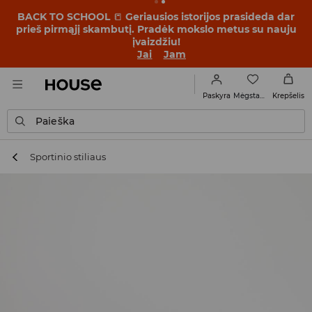
BACK TO SCHOOL
📒
Geriausios istorijos prasideda dar
prieš pirmąjį skambutį. Pradėk mokslo metus su nauju
įvaizdžiu!
Jai
Jam
Mėgstamiausi
Paskyra
Krepšelis
Paieška
Sportinio stiliaus