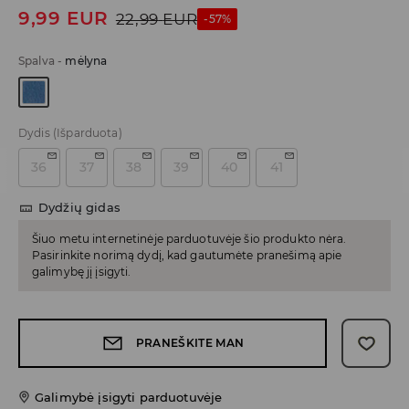
9,99
EUR
22,99
EUR
-57%
Spalva
-
mėlyna
Dydis
(Išparduota)
36
37
38
39
40
41
Dydžių gidas
Šiuo metu internetinėje parduotuvėje šio produkto nėra.
Pasirinkite norimą dydį, kad gautumėte pranešimą apie
galimybę jį įsigyti.
PRANEŠKITE MAN
Galimybė įsigyti parduotuvėje