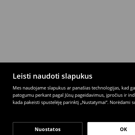
Leisti naudoti slapukus
Mes naudojame slapukus ar panašias technologijas, kad galė
patogumu perkant pagal Jūsų pageidavimus, įpročius ir indi
kada pakeisti spustelėję parinktį „Nustatymai“. Norėdami s
Nuostatos
OK