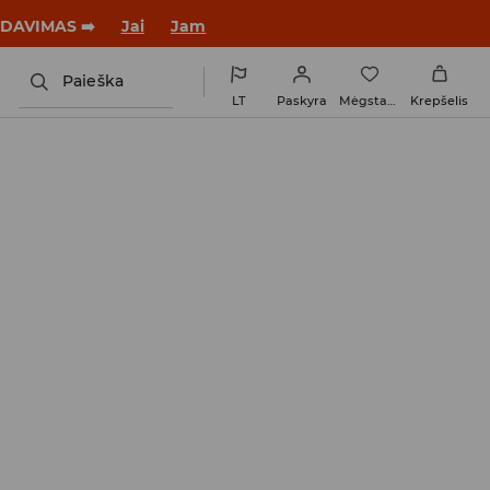
tus su nauju įvaizdžiu!
Jai
Jam
Paieška
LT
Paskyra
Mėgstamiausi
Krepšelis