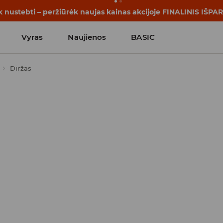
rijos prasideda dar prieš pirmąjį skambutį. Pradėk mokslo me
Vyras
Naujienos
BASIC
Diržas