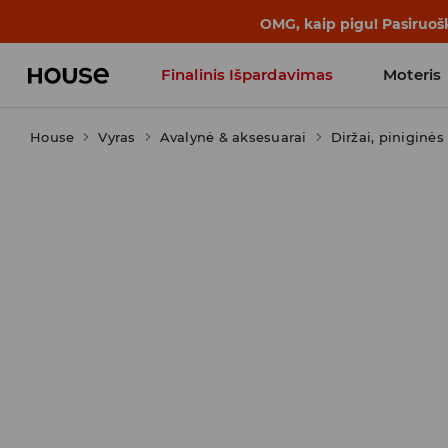
BACK TO SCHOOL
📒
Geriausios isto
Finalinis Išpardavimas
Moteris
House
Vyras
Avalynė & aksesuarai
Influencers' Faves
Diržai, piniginės