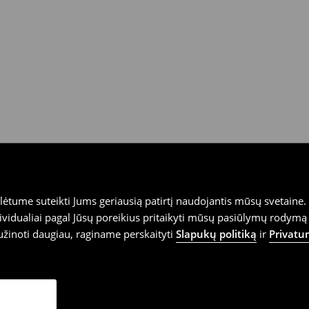
tume suteikti Jums geriausią patirtį naudojantis mūsų svetaine. S
vidualiai pagal Jūsų poreikius pritaikyti mūsų pasiūlymų rodymą 
užinoti daugiau, raginame perskaityti
Slapukų politiką
ir
Privatu