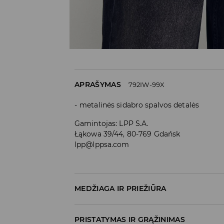
APRAŠYMAS
792IW-99X
metalinės sidabro spalvos detalės
Gamintojas
:
LPP S.A.
Łąkowa 39/44, 80-769 Gdańsk
lpp@lppsa.com
MEDŽIAGA IR PRIEŽIŪRA
PIRMA PREKĖ
:
100% POLIESTERIS
PRISTATYMAS IR GRĄŽINIMAS