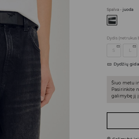
Spalva
-
juoda
Dydis
(netrukus 
S
L
Dydžių gid
Šiuo metu in
Pasirinkite
galimybę jį į
Galimybė įsi