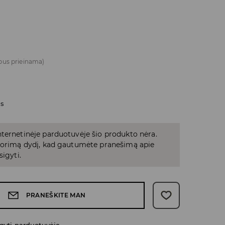
bus prieinama)
as
ternetinėje parduotuvėje šio produkto nėra.
 norimą dydį, kad gautumėte pranešimą apie
sigyti.
PRANEŠKITE MAN
gyti parduotuvėje