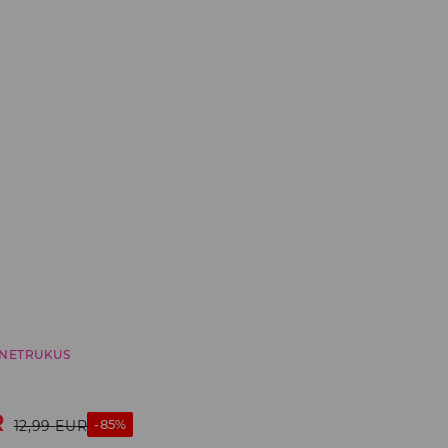
NETRUKUS
R
-85%
12,99
EUR