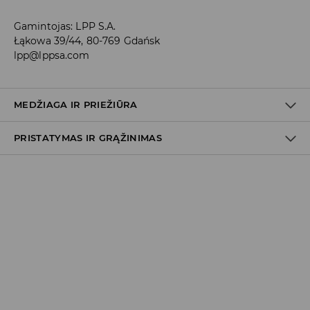
Gamintojas
:
LPP S.A.
Łąkowa 39/44, 80-769 Gdańsk
lpp@lppsa.com
MEDŽIAGA IR PRIEŽIŪRA
PRISTATYMAS IR GRĄŽINIMAS
PIRMA PREKĖ
:
100% POLIURETANINIS PLUOŠTAS
Prekių pristatymo politika
Atsiėmimas parduotuvėje
(2–8 darbo dienos nuo išsiuntimo)
0,00 EUR
/ Online (PayU, PayPal, Google Pay, Trustly)
DPD paštomatas
(2–8 darbo dienos nuo išsiuntimo)
3,99 EUR
/ Online (PayU, PayPal, Google Pay, Trustly)
Kurjeris DPD
(2–8 darbo dienos nuo išsiuntimo)
4,99 EUR
/ Online (PayU, PayPal, Google Pay, Trustly)
5,99 EUR
/ Atsiskaitymas pristatymo metu
Užsakymai, kurių vertė didesnė kaip
39 EUR
pristatomi