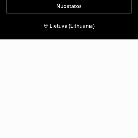
Nuostatos
Lietuva (Lithuania)
Kiti klientai taip pat pasirinko