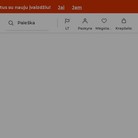
tus su nauju įvaizdžiu!
Jai
Jam
Paieška
LT
Paskyra
Mėgstamiausi
Krepšelis