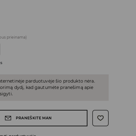
bus prieinama)
as
ternetinėje parduotuvėje šio produkto nėra.
 norimą dydį, kad gautumėte pranešimą apie
sigyti.
PRANEŠKITE MAN
gyti parduotuvėje