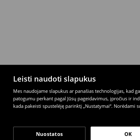
Leisti naudoti slapukus
Mes naudojame slapukus ar panašias technologijas, kad galė
patogumu perkant pagal Jūsų pageidavimus, įpročius ir indi
kada pakeisti spustelėję parinktį „Nustatymai“. Norėdami s
Nuostatos
OK