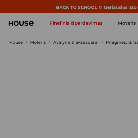
BACK TO SCHOOL
📒
Geriausios isto
Finalinis Išpardavimas
Moteris
House
Moteris
Influencers' Faves
Avalynė & aksesuarai
Piniginės, dirž