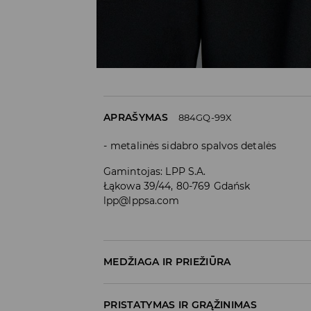
APRAŠYMAS
884GQ-99X
metalinės sidabro spalvos detalės
Gamintojas
:
LPP S.A.
Łąkowa 39/44, 80-769 Gdańsk
lpp@lppsa.com
MEDŽIAGA IR PRIEŽIŪRA
PIRMA PREKĖ
:
100% POLIURETANINIS PLUOŠT
PRISTATYMAS IR GRĄŽINIMAS