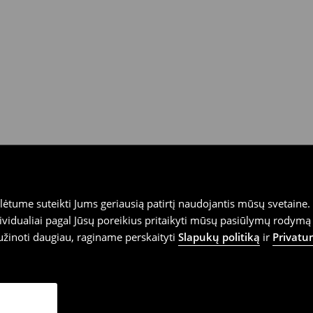
tume suteikti Jums geriausią patirtį naudojantis mūsų svetaine. S
vidualiai pagal Jūsų poreikius pritaikyti mūsų pasiūlymų rodymą 
užinoti daugiau, raginame perskaityti
Slapukų politiką
ir
Privatu