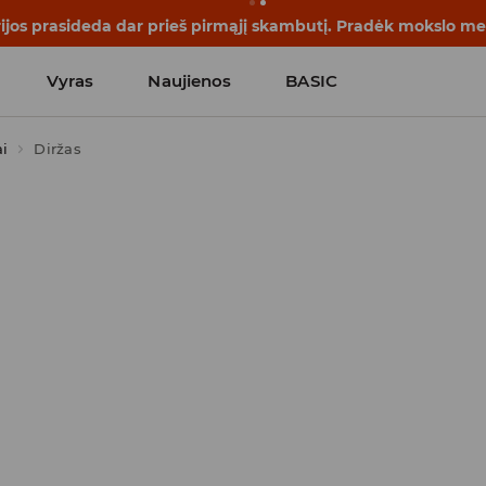
rijos prasideda dar prieš pirmąjį skambutį. Pradėk mokslo me
Vyras
Naujienos
BASIC
ai
Diržas