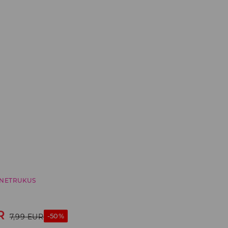
NETRUKUS
R
-50%
7,99
EUR