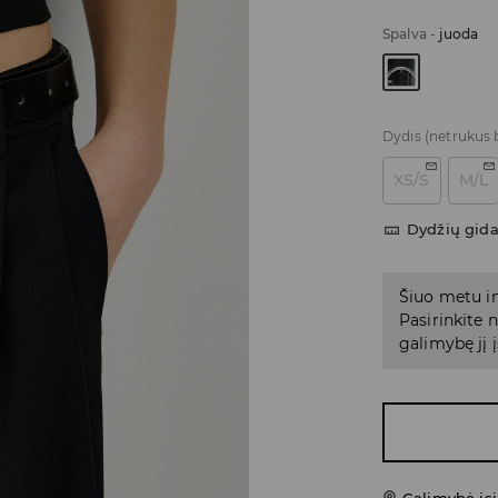
Spalva
-
juoda
Dydis
(netrukus 
XS/S
M/L
Dydžių gid
Šiuo metu in
Pasirinkite
galimybę jį į
Galimybė įsi