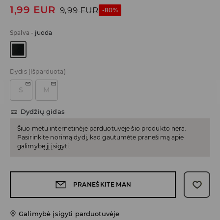
1,99
EUR
9,99
EUR
-80%
Spalva
-
juoda
Dydis
(Išparduota)
S
M
Dydžių gidas
Šiuo metu internetinėje parduotuvėje šio produkto nėra.
Pasirinkite norimą dydį, kad gautumėte pranešimą apie
galimybę jį įsigyti.
PRANEŠKITE MAN
Galimybė įsigyti parduotuvėje