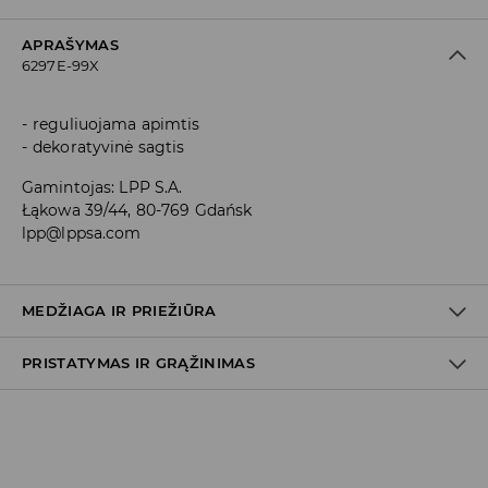
APRAŠYMAS
6297E-99X
reguliuojama apimtis
dekoratyvinė sagtis
Gamintojas
:
LPP S.A.
Łąkowa 39/44, 80-769 Gdańsk
lpp@lppsa.com
MEDŽIAGA IR PRIEŽIŪRA
PRISTATYMAS IR GRĄŽINIMAS
Medžiaga I
:
80% POLIURETANINIS PLUOŠTAS, 20% GELEŽIS
SKALBTI NEGALIMA
Prekių pristatymo politika
BALINTI NEGALIMA
Atsiėmimas parduotuvėje
(2–8 darbo dienos nuo išsiuntimo)