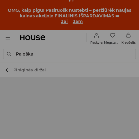
OMG, kaip pigu! Pasiruošk nustebti – peržiūrėk naujas
kainas akcijoje FINALINIS IŠPARDAVIMAS ➡️
Jai
Jam
Mėgstamiausi
Paskyra
Krepšelis
Paieška
Piniginės, diržai