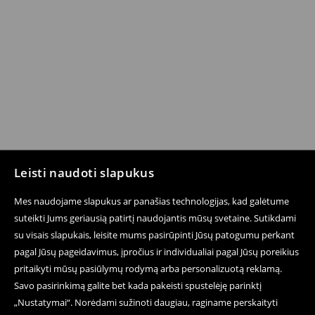
Leisti naudoti slapukus
Mes naudojame slapukus ar panašias technologijas, kad galėtume
suteikti Jums geriausią patirtį naudojantis mūsų svetaine. Sutikdami
su visais slapukais, leisite mums pasirūpinti Jūsų patogumu perkant
pagal Jūsų pageidavimus, įpročius ir individualiai pagal Jūsų poreikius
pritaikyti mūsų pasiūlymų rodymą arba personalizuotą reklamą.
Savo pasirinkimą galite bet kada pakeisti spustelėję parinktį
„Nustatymai“. Norėdami sužinoti daugiau, raginame perskaityti