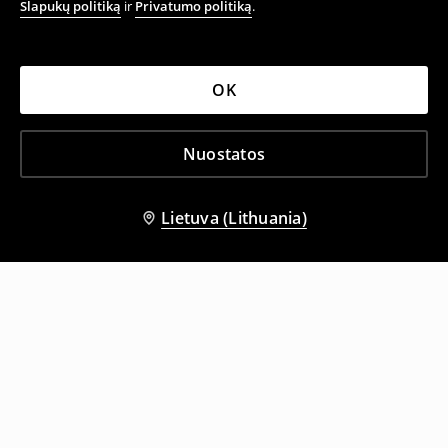
Slapukų politiką
ir
Privatumo politiką
.
OK
Nuostatos
Lietuva (Lithuania)