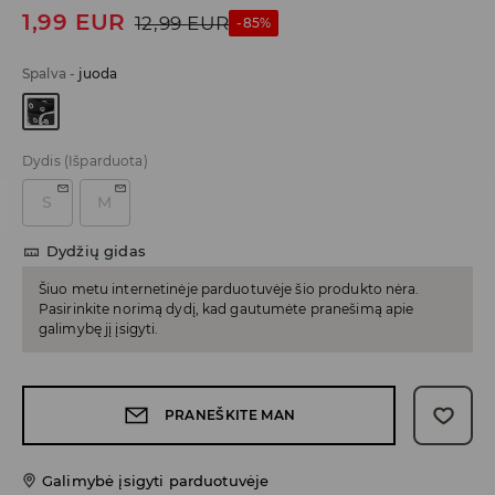
1,99
EUR
12,99
EUR
-85%
Spalva
-
juoda
Dydis
(Išparduota)
S
M
Dydžių gidas
Šiuo metu internetinėje parduotuvėje šio produkto nėra.
Pasirinkite norimą dydį, kad gautumėte pranešimą apie
galimybę jį įsigyti.
PRANEŠKITE MAN
Galimybė įsigyti parduotuvėje