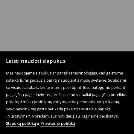
Leisti naudoti slapukus
Mes naudojame slapukus ar panašias technologijas, kad galėtume
suteikti Jums geriausią patirtį naudojantis mūsų svetaine. Sutikdami
su visais slapukais, leisite mums pasirūpinti Jūsų patogumu perkant
pagal Jūsų pageidavimus, įpročius ir individualiai pagal Jūsų poreikius
pritaikyti mūsų pasiūlymų rodymą arba personalizuotą reklamą.
Savo pasirinkimą galite bet kada pakeisti spustelėję parinktį
„Nustatymai“. Norėdami sužinoti daugiau, raginame perskaityti
Slapukų politiką
ir
Privatumo politiką
.