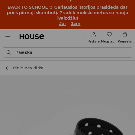
BACK TO SCHOOL
📒
Geriausios istorijos prasideda dar
prieš pirmąjį skambutį. Pradėk mokslo metus su nauju
įvaizdžiu!
Jai
Jam
Mėgstamiausi
Paskyra
Krepšelis
Paieška
Piniginės, diržai