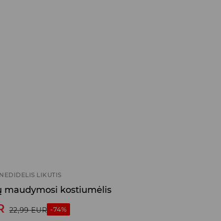
NEDIDELIS LIKUTIS
ių maudymosi kostiumėlis
R
-74%
22,99
EUR