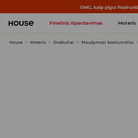
BACK TO SCHOOL
📒
Geriausios isto
Finalinis Išpardavimas
Moteris
House
Moteris
Influencers' Faves
Drabužiai
Maudymosi kostiumėliai