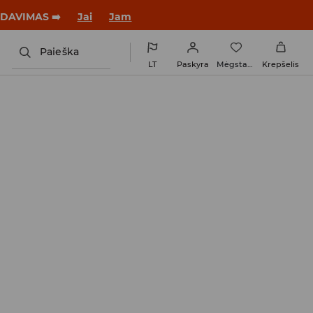
tus su nauju įvaizdžiu!
Jai
Jam
Paieška
LT
Paskyra
Mėgstamiausi
Krepšelis