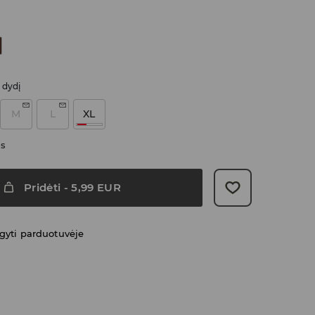
i dydį
M
L
XL
as
Pridėti
-
5,99
EUR
gyti parduotuvėje