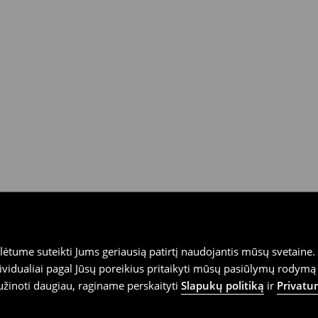
tume suteikti Jums geriausią patirtį naudojantis mūsų svetaine. S
vidualiai pagal Jūsų poreikius pritaikyti mūsų pasiūlymų rodymą 
užinoti daugiau, raginame perskaityti
Slapukų politiką
ir
Privatu