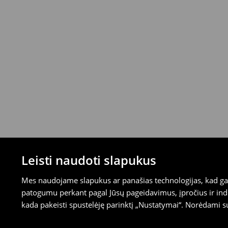
mokėjimus)
⟶
Išsamios grąžinimo taisyklės
Leisti naudoti slapukus
Mes naudojame slapukus ar panašias technologijas, kad galė
patogumu perkant pagal Jūsų pageidavimus, įpročius ir indi
kada pakeisti spustelėję parinktį „Nustatymai“. Norėdami s