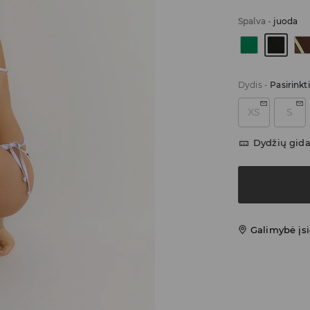
Spalva
-
juoda
Dydis
-
Pasirinkt
XS
S
Dydžių gid
Galimybė įsi