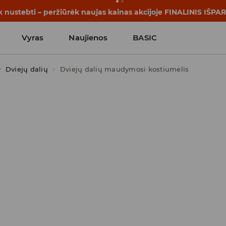
rijos prasideda dar prieš pirmąjį skambutį. Pradėk mokslo me
Vyras
Naujienos
BASIC
Dviejų dalių
Dviejų dalių maudymosi kostiumėlis