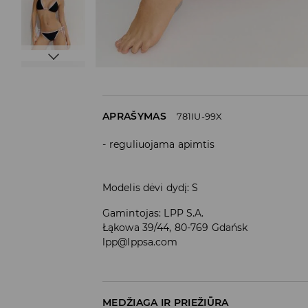
APRAŠYMAS
781IU-99X
reguliuojama apimtis
Modelis dėvi dydį: S
Gamintojas
:
LPP S.A.
Łąkowa 39/44, 80-769 Gdańsk
lpp@lppsa.com
MEDŽIAGA IR PRIEŽIŪRA