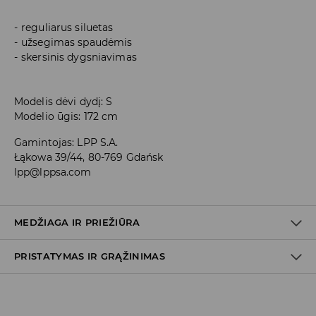
reguliarus siluetas
užsegimas spaudėmis
skersinis dygsniavimas
Modelis dėvi dydį: S
Modelio ūgis: 172 cm
Gamintojas
:
LPP S.A.
Łąkowa 39/44, 80-769 Gdańsk
lpp@lppsa.com
MEDŽIAGA IR PRIEŽIŪRA
PRISTATYMAS IR GRĄŽINIMAS
100% POLIAMIDINIS PLUOŠTAS
Prekių pristatymo politika