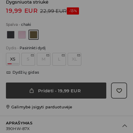
Dygsniuota striukė
19,99
EUR
22,99
EUR
-13%
Spalva
-
chaki
Dydis
-
Pasirinkti dydį
XS
S
M
L
XL
Dydžių gidas
Pridėti
-
19,99
EUR
Galimybė įsigyti parduotuvėje
APRAŠYMAS
390HW-87X