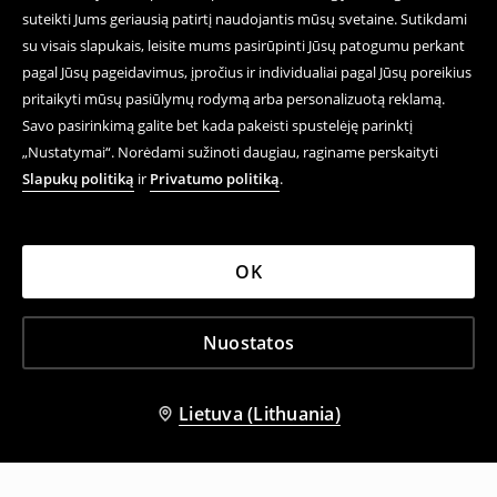
suteikti Jums geriausią patirtį naudojantis mūsų svetaine. Sutikdami
su visais slapukais, leisite mums pasirūpinti Jūsų patogumu perkant
pagal Jūsų pageidavimus, įpročius ir individualiai pagal Jūsų poreikius
pritaikyti mūsų pasiūlymų rodymą arba personalizuotą reklamą.
Savo pasirinkimą galite bet kada pakeisti spustelėję parinktį
„Nustatymai“. Norėdami sužinoti daugiau, raginame perskaityti
Slapukų politiką
ir
Privatumo politiką
.
OK
Nuostatos
Lietuva (Lithuania)