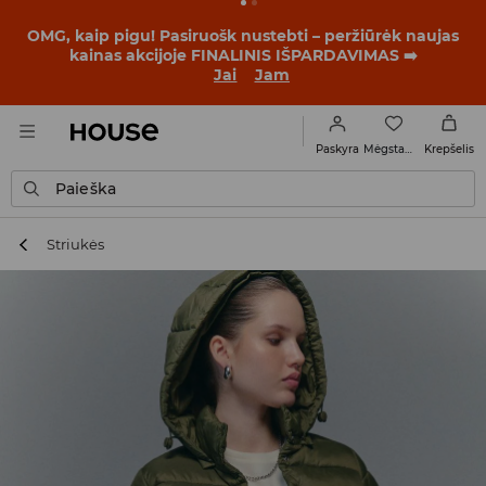
OMG, kaip pigu! Pasiruošk nustebti – peržiūrėk naujas
kainas akcijoje FINALINIS IŠPARDAVIMAS ➡️
Jai
Jam
Mėgstamiausi
Paskyra
Krepšelis
Paieška
Striukės