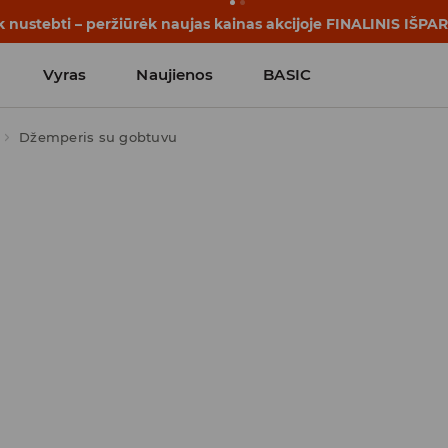
rijos prasideda dar prieš pirmąjį skambutį. Pradėk mokslo me
Vyras
Naujienos
BASIC
Džemperis su gobtuvu