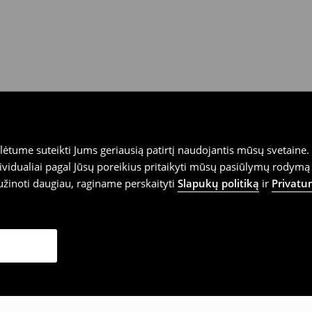
tume suteikti Jums geriausią patirtį naudojantis mūsų svetaine. S
vidualiai pagal Jūsų poreikius pritaikyti mūsų pasiūlymų rodymą 
užinoti daugiau, raginame perskaityti
Slapukų politiką
ir
Privatu