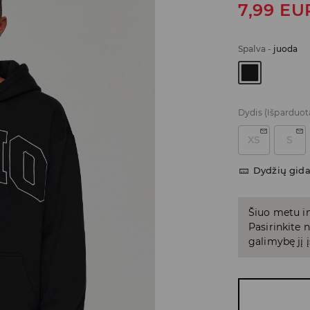
7,99
EU
Spalva
-
juoda
Dydis
(Išparduot
XS
S
Dydžių gid
Šiuo metu in
Pasirinkite
galimybę jį į