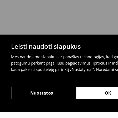
Leisti naudoti slapukus
Mes naudojame slapukus ar panašias technologijas, kad galė
patogumu perkant pagal Jūsų pageidavimus, įpročius ir indi
kada pakeisti spustelėję parinktį „Nustatymai“. Norėdami s
Nuostatos
OK