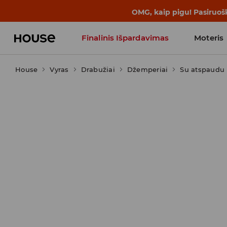
BACK TO SCHOOL
📒
Geriausios isto
Finalinis Išpardavimas
Moteris
House
Vyras
Drabužiai
Influencers' Faves
Džemperiai
Su atspaudu