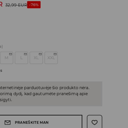
R
-76%
32,99
EUR
a)
M
L
XL
XXL
as
ternetinėje parduotuvėje šio produkto nėra.
 norimą dydį, kad gautumėte pranešimą apie
sigyti.
PRANEŠKITE MAN