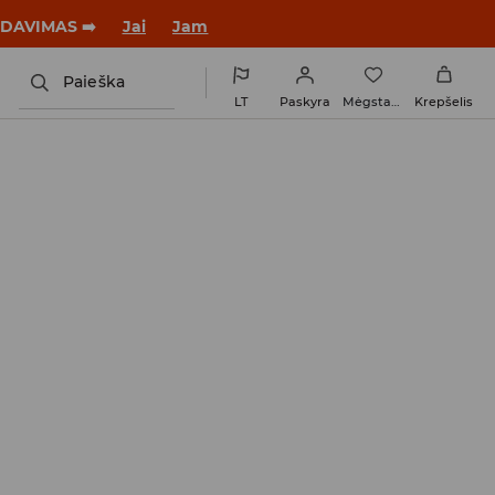
tus su nauju įvaizdžiu!
Jai
Jam
Paieška
LT
Paskyra
Mėgstamiausi
Krepšelis